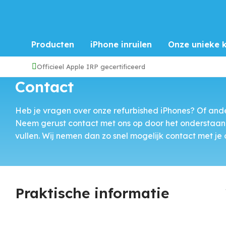
Producten
iPhone inruilen
Onze unieke k
Officieel Apple IRP gecertificeerd
Contact
Heb je vragen over onze refurbished iPhones? Of and
Neem gerust contact met ons op door het onderstaand
vullen. Wij nemen dan zo snel mogelijk contact met je 
Praktische informatie