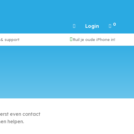
0
Login
 & support
Ruil je oude iPhone in!
eerst even contact
nen helpen.