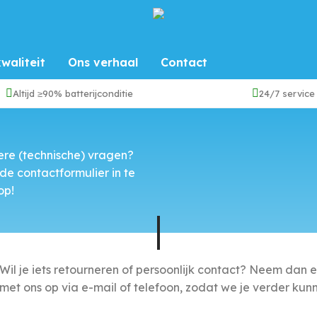
waliteit
Ons verhaal
Contact
Altijd ≥90% batterijconditie
24/7 service
ere (technische) vragen?
e contactformulier in te
op!
Wil je iets retourneren of persoonlijk contact? Neem dan 
met ons op via e-mail of telefoon, zodat we je verder kun