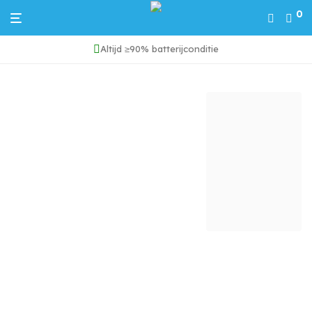
0
Altijd ≥90% batterijconditie