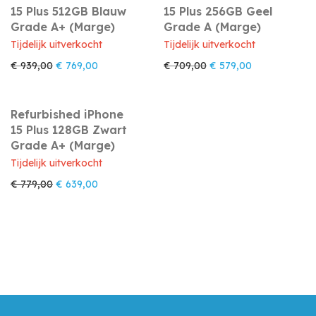
15 Plus 512GB Blauw
15 Plus 256GB Geel
Grade A+ (Marge)
Grade A (Marge)
Tijdelijk uitverkocht
Tijdelijk uitverkocht
Oorspronkelijke prijs was: € 939,00.
Huidige prijs is: € 769,00.
Oorspronkelijke prijs 
Huidige prijs 
€
939,00
€
769,00
€
709,00
€
579,00
Refurbished iPhone
15 Plus 128GB Zwart
Grade A+ (Marge)
Tijdelijk uitverkocht
Oorspronkelijke prijs was: € 779,00.
Huidige prijs is: € 639,00.
€
779,00
€
639,00