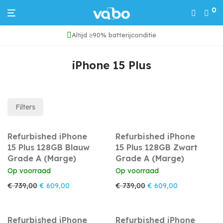
0
Altijd ≥90% batterijconditie
iPhone 15 Plus
Filters
Refurbished iPhone
Refurbished iPhone
15 Plus 128GB Blauw
15 Plus 128GB Zwart
Grade A (Marge)
Grade A (Marge)
Op voorraad
Op voorraad
Oorspronkelijke prijs was: € 739,00.
Huidige prijs is: € 609,00.
Oorspronkelijke prijs w
Huidige prijs 
€
739,00
€
609,00
€
739,00
€
609,00
Refurbished iPhone
Refurbished iPhone