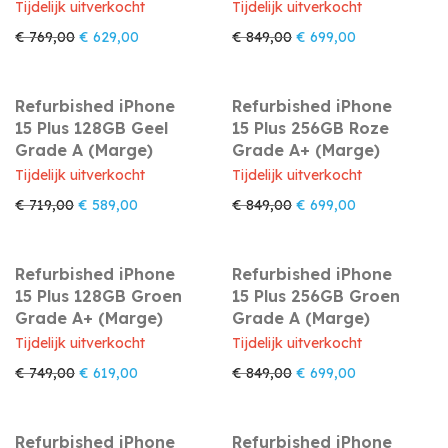
Tijdelijk uitverkocht
Tijdelijk uitverkocht
Oorspronkelijke prijs was: € 769,00.
Huidige prijs is: € 629,00.
Oorspronkelijke prijs w
Huidige prijs i
€
769,00
€
629,00
€
849,00
€
699,00
Refurbished iPhone
Refurbished iPhone
15 Plus 128GB Geel
15 Plus 256GB Roze
Grade A (Marge)
Grade A+ (Marge)
Tijdelijk uitverkocht
Tijdelijk uitverkocht
Oorspronkelijke prijs was: € 719,00.
Huidige prijs is: € 589,00.
Oorspronkelijke prijs w
Huidige prijs i
€
719,00
€
589,00
€
849,00
€
699,00
Refurbished iPhone
Refurbished iPhone
15 Plus 128GB Groen
15 Plus 256GB Groen
Grade A+ (Marge)
Grade A (Marge)
Tijdelijk uitverkocht
Tijdelijk uitverkocht
Oorspronkelijke prijs was: € 749,00.
Huidige prijs is: € 619,00.
Oorspronkelijke prijs w
Huidige prijs i
€
749,00
€
619,00
€
849,00
€
699,00
Refurbished iPhone
Refurbished iPhone