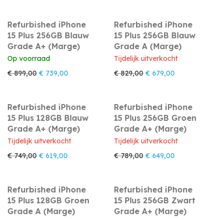
Refurbished iPhone
Refurbished iPhone
15 Plus 256GB Blauw
15 Plus 256GB Blauw
Grade A+ (Marge)
Grade A (Marge)
Op voorraad
Tijdelijk uitverkocht
Oorspronkelijke prijs was: € 899,00.
Huidige prijs is: € 739,00.
Oorspronkelijke prijs w
Huidige prijs i
€
899,00
€
739,00
€
829,00
€
679,00
Refurbished iPhone
Refurbished iPhone
15 Plus 128GB Blauw
15 Plus 256GB Groen
Grade A+ (Marge)
Grade A+ (Marge)
Tijdelijk uitverkocht
Tijdelijk uitverkocht
Oorspronkelijke prijs was: € 749,00.
Huidige prijs is: € 619,00.
Oorspronkelijke prijs w
Huidige prijs i
€
749,00
€
619,00
€
789,00
€
649,00
Refurbished iPhone
Refurbished iPhone
15 Plus 128GB Groen
15 Plus 256GB Zwart
Grade A (Marge)
Grade A+ (Marge)