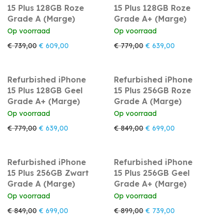
15 Plus 128GB Roze
15 Plus 128GB Roze
Grade A (Marge)
Grade A+ (Marge)
Op voorraad
Op voorraad
Oorspronkelijke prijs was: € 739,00.
Huidige prijs is: € 609,00.
Oorspronkelijke prijs w
Huidige prijs i
€
739,00
€
609,00
€
779,00
€
639,00
Refurbished iPhone
Refurbished iPhone
15 Plus 128GB Geel
15 Plus 256GB Roze
Grade A+ (Marge)
Grade A (Marge)
Op voorraad
Op voorraad
Oorspronkelijke prijs was: € 779,00.
Huidige prijs is: € 639,00.
Oorspronkelijke prijs w
Huidige prijs i
€
779,00
€
639,00
€
849,00
€
699,00
Refurbished iPhone
Refurbished iPhone
15 Plus 256GB Zwart
15 Plus 256GB Geel
Grade A (Marge)
Grade A+ (Marge)
Op voorraad
Op voorraad
Oorspronkelijke prijs was: € 849,00.
Huidige prijs is: € 699,00.
Oorspronkelijke prijs w
Huidige prijs i
€
849,00
€
699,00
€
899,00
€
739,00