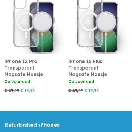
iPhone 12 Pro
iPhone 15 Plus
Transparant
Transparant
Magsafe Hoesje
Magsafe Hoesje
Op voorraad
Op voorraad
Oorspronkelijke prijs was: € 39,99.
Huidige prijs is: € 19,99.
Oorspronkelijke prijs was
Huidige prijs is: €
€
39,99
€
19,99
€
39,99
€
19,99
Refurbished iPhones