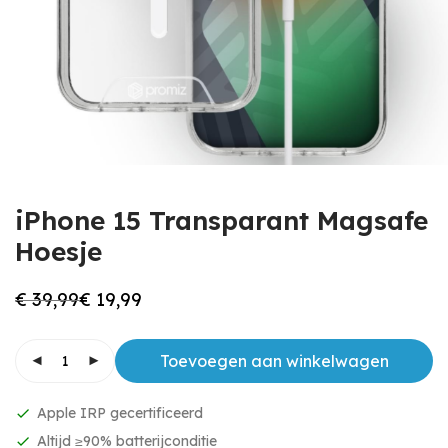
iPhone 15 Transparant Magsafe
Hoesje
€
39,99
€
19,99
Oorspronkelijke
Huidige
prijs
prijs
was:
is:
€ 39,99.
€ 19,99.
Toevoegen aan winkelwagen
Apple IRP gecertificeerd
Altijd ≥90% batterijconditie