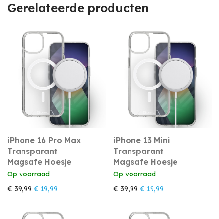
Gerelateerde producten
iPhone 16 Pro Max
iPhone 13 Mini
Transparant
Transparant
Magsafe Hoesje
Magsafe Hoesje
Op voorraad
Op voorraad
Oorspronkelijke prijs was: € 39,99.
Huidige prijs is: € 19,99.
Oorspronkelijke prijs was
Huidige prijs is: €
€
39,99
€
19,99
€
39,99
€
19,99