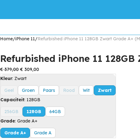
Producten
iPhone inruilen
Onze unieke kwalitei
Home
/
iPhone 11
/
Refurbished iPhone 11 128GB Zwart Grade A+ (
Refurbished iPhone 11 128GB
Oorspronkelijke
Huidige
€
379,00
€
309,00
prijs
prijs
Kleur
:
Zwart
was:
is:
Geel
Groen
Paars
Rood
Wit
Zwart
€ 379,00.
€ 309,00.
Capaciteit
:
128GB
256GB
128GB
64GB
Grade
:
Grade A+
Grade A+
Grade A