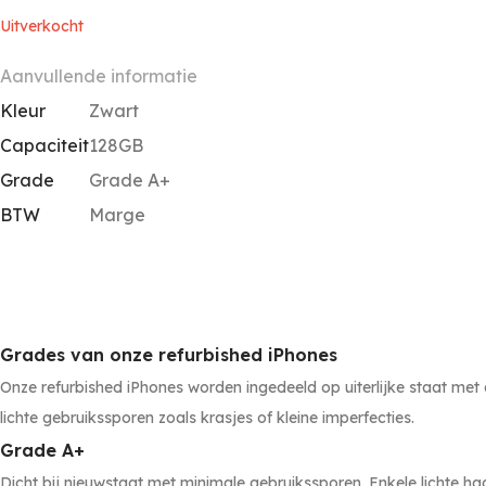
Uitverkocht
Aanvullende informatie
Kleur
Zwart
Capaciteit
128GB
Grade
Grade A+
BTW
Marge
Grades van onze refurbished iPhones
Onze refurbished iPhones worden ingedeeld op uiterlijke staat met du
lichte gebruikssporen zoals krasjes of kleine imperfecties.
Grade A+
Dicht bij nieuwstaat met minimale gebruikssporen. Enkele lichte haa