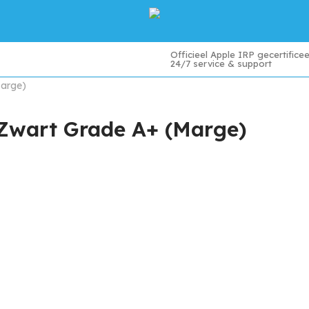
Officieel Apple IRP gecertifice
t
Ons verhaal
Contact
24/7 service & support
Marge)
 Zwart Grade A+ (Marge)