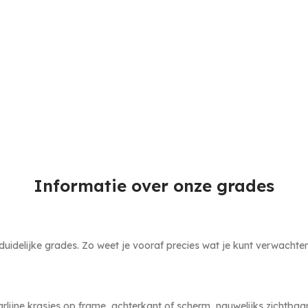
Informatie over onze grades
idelijke grades. Zo weet je vooraf precies wat je kunt verwachten. E
rlijne krasjes op frame, achterkant of scherm, nauwelijks zichtbaar 