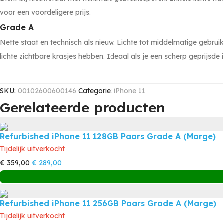
voor een voordeligere prijs.
Grade A
Nette staat en technisch als nieuw. Lichte tot middelmatige gebru
lichte zichtbare krasjes hebben. Ideaal als je een scherp geprijsde 
SKU:
00102600600146
Categorie:
iPhone 11
Gerelateerde producten
Refurbished iPhone 11 128GB Paars Grade A (Marge)
Tijdelijk uitverkocht
Oorspronkelijke
Huidige
€
359,00
€
289,00
prijs
prijs
was:
is:
Refurbished iPhone 11 256GB Paars Grade A (Marge)
€ 359,00.
€ 289,00.
Tijdelijk uitverkocht