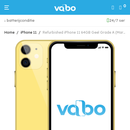
0
24/7 service & support
Home
/
iPhone 11
/
Refurbished iPhone 11 64GB Geel Grade A (Marge)