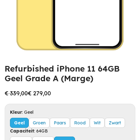
Refurbished iPhone 11 64GB
Geel Grade A (Marge)
€
339,00
€
279,00
Oorspronkelijke
Huidige
prijs
prijs
was:
is:
€ 339,00.
€ 279,00.
Kleur
:
Geel
Geel
Groen
Paars
Rood
Wit
Zwart
Capaciteit
:
64GB