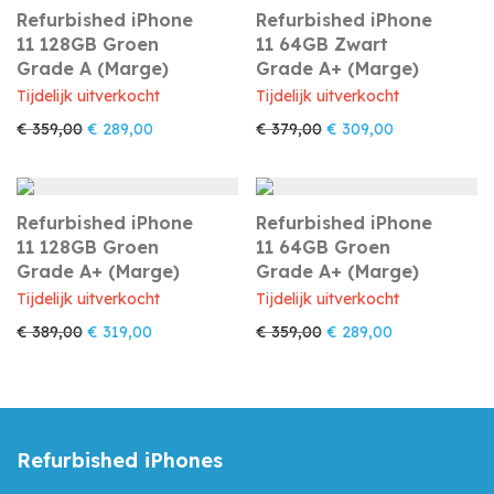
Refurbished iPhone
Refurbished iPhone
11 128GB Groen
11 64GB Zwart
Grade A (Marge)
Grade A+ (Marge)
Tijdelijk uitverkocht
Tijdelijk uitverkocht
Oorspronkelijke prijs was: € 359,00.
Huidige prijs is: € 289,00.
Oorspronkelijke prijs w
Huidige prijs 
€
359,00
€
289,00
€
379,00
€
309,00
Refurbished iPhone
Refurbished iPhone
11 128GB Groen
11 64GB Groen
Grade A+ (Marge)
Grade A+ (Marge)
Tijdelijk uitverkocht
Tijdelijk uitverkocht
Oorspronkelijke prijs was: € 389,00.
Huidige prijs is: € 319,00.
Oorspronkelijke prijs w
Huidige prijs i
€
389,00
€
319,00
€
359,00
€
289,00
Refurbished iPhones