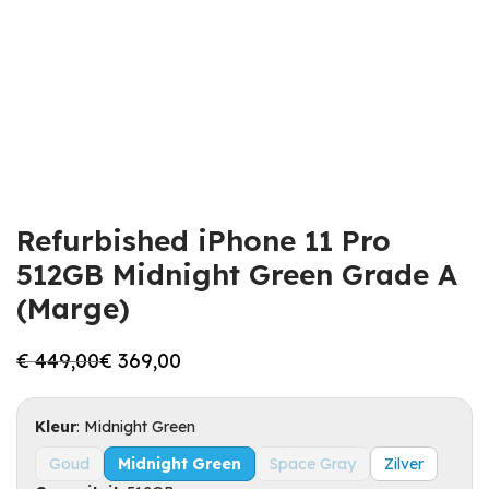
Refurbished iPhone 11 Pro
512GB Midnight Green Grade A
(Marge)
€
449,00
€
369,00
Oorspronkelijke
Huidige
prijs
prijs
was:
is:
€ 449,00.
€ 369,00.
Kleur
:
Midnight Green
Goud
Midnight Green
Space Gray
Zilver