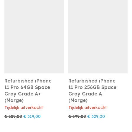
Refurbished iPhone
Refurbished iPhone
11 Pro 64GB Space
11 Pro 256GB Space
Gray Grade A+
Gray Grade A
(Marge)
(Marge)
Tijdelijk uitverkocht
Tijdelijk uitverkocht
Oorspronkelijke prijs was: € 389,00.
Huidige prijs is: € 319,00.
Oorspronkelijke prijs w
Huidige prijs i
€
389,00
€
319,00
€
399,00
€
329,00