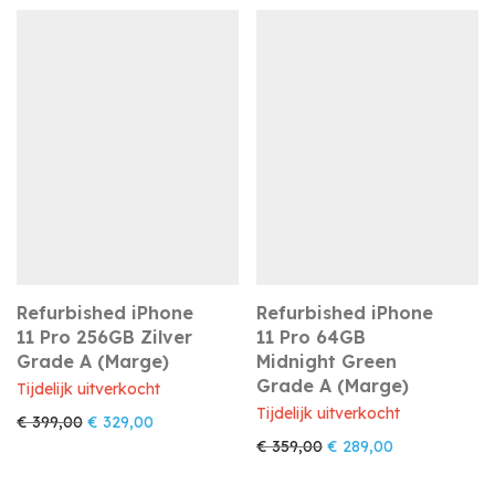
Refurbished iPhone
Refurbished iPhone
11 Pro 256GB Zilver
11 Pro 64GB
Grade A (Marge)
Midnight Green
Grade A (Marge)
Tijdelijk uitverkocht
Tijdelijk uitverkocht
Oorspronkelijke prijs was: € 399,00.
Huidige prijs is: € 329,00.
€
399,00
€
329,00
Oorspronkelijke prijs w
Huidige prijs i
€
359,00
€
289,00