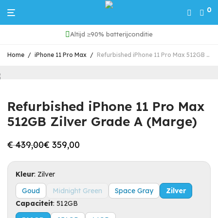
0
Altijd ≥90% batterijconditie
Home
/
iPhone 11 Pro Max
/
Refurbished iPhone 11 Pro Max 512GB Zilver Grade A (Marge)
Refurbished iPhone 11 Pro Max
512GB Zilver Grade A (Marge)
€
439,00
€
359,00
Oorspronkelijke
Huidige
prijs
prijs
was:
is:
€ 439,00.
€ 359,00.
Kleur
:
Zilver
Goud
Midnight Green
Space Gray
Zilver
Capaciteit
:
512GB