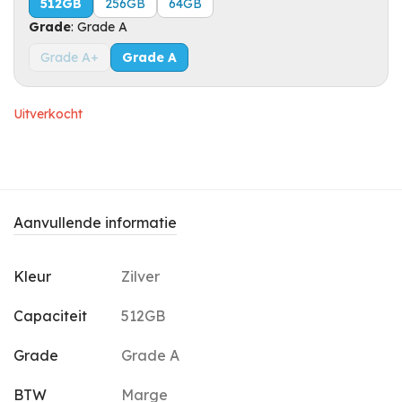
512GB
256GB
64GB
Grade
:
Grade A
Grade A+
Grade A
Uitverkocht
Aanvullende informatie
Kleur
Zilver
Capaciteit
512GB
Grade
Grade A
BTW
Marge