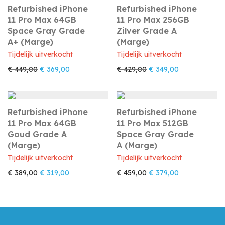
Refurbished iPhone
Refurbished iPhone
11 Pro Max 64GB
11 Pro Max 256GB
Space Gray Grade
Zilver Grade A
A+ (Marge)
(Marge)
Tijdelijk uitverkocht
Tijdelijk uitverkocht
Oorspronkelijke prijs was: € 449,00.
Huidige prijs is: € 369,00.
Oorspronkelijke prijs w
Huidige prijs i
€
449,00
€
369,00
€
429,00
€
349,00
Refurbished iPhone
Refurbished iPhone
11 Pro Max 64GB
11 Pro Max 512GB
Goud Grade A
Space Gray Grade
(Marge)
A (Marge)
Tijdelijk uitverkocht
Tijdelijk uitverkocht
Oorspronkelijke prijs was: € 389,00.
Huidige prijs is: € 319,00.
Oorspronkelijke prijs w
Huidige prijs i
€
389,00
€
319,00
€
459,00
€
379,00