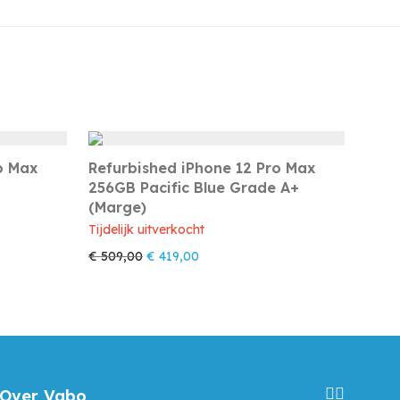
o Max
Refurbished iPhone 12 Pro Max
256GB Pacific Blue Grade A+
(Marge)
Tijdelijk uitverkocht
was: € 499,00.
is: € 409,00.
Oorspronkelijke prijs was: € 509,00.
Huidige prijs is: € 419,00.
€
509,00
€
419,00
Over Vabo