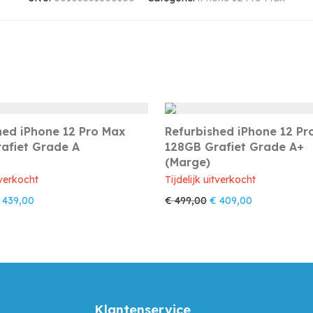
hed iPhone 12 Pro Max
Refurbished iPhone 12 Pr
afiet Grade A
128GB Grafiet Grade A+
(Marge)
tverkocht
Tijdelijk uitverkocht
orspronkelijke prijs was: € 539,00.
Huidige prijs is: € 439,00.
Oorspronkelijke prijs 
Huidige prijs 
439,00
€
499,00
€
409,00
Klantenservice