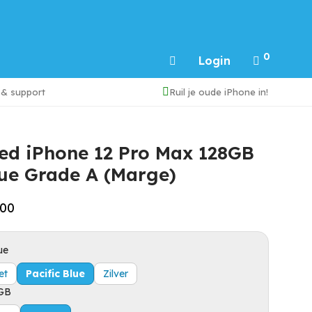
0
Login
 & support
Ruil je oude iPhone in!
ed iPhone 12 Pro Max 128GB
lue Grade A (Marge)
00
ue
et
Pacific Blue
Zilver
GB