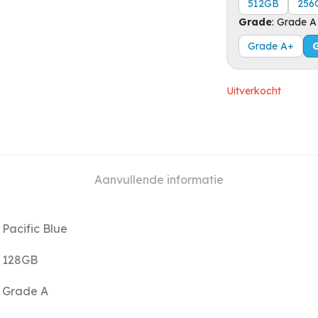
512GB
256
Grade
:
Grade A
Grade A+
Uitverkocht
Aanvullende informatie
Pacific Blue
128GB
Grade A