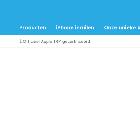
Producten
iPhone inruilen
Onze unieke k
Officieel Apple IRP gecertificeerd
Home
/
iPhone 12 Pro Max
/
Refurbished iPhone 12 Pr