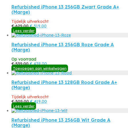
Refurbished iPhone 13 256GB Zwart Grade A+
(Marge)
Tijdelijk uitverkocht
Oorspronkelijke
Huidige
€
629,00
€
519,00
prijs
prijs
Lees verder
was:
is:
€ 629,00.
€ 519,00.
Refurbished iPhone 13 256GB Roze Grade A
(Marge)
Op voorraad
Oorspronkelijke
Huidige
€
539,00
€
439,00
prijs
prijs
Toevoegen aan winkelwagen
was:
is:
€ 539,00.
€ 439,00.
Refurbished iPhone 13 128GB Rood Grade A+
(Marge)
Tijdelijk uitverkocht
Oorspronkelijke
Huidige
€
509,00
€
419,00
prijs
prijs
Lees verder
was:
is:
€ 509,00.
€ 419,00.
Refurbished iPhone 13 256GB Wit Grade A
(Marge)