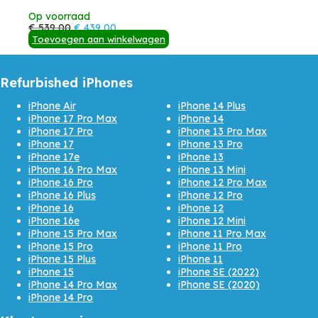
Op voorraad
Oorspronkelijke
Huidige
€
539,00
€
439,00
prijs
prijs
Toevoegen aan winkelwagen
was:
is:
€ 539,00.
€ 439,00.
Refurbished iPhones
iPhone Air
iPhone 14 Plus
iPhone 17 Pro Max
iPhone 14
iPhone 17 Pro
iPhone 13 Pro Max
iPhone 17
iPhone 13 Pro
iPhone 17e
iPhone 13
iPhone 16 Pro Max
iPhone 13 Mini
iPhone 16 Pro
iPhone 12 Pro Max
iPhone 16 Plus
iPhone 12 Pro
iPhone 16
iPhone 12
iPhone 16e
iPhone 12 Mini
iPhone 15 Pro Max
iPhone 11 Pro Max
iPhone 15 Pro
iPhone 11 Pro
iPhone 15 Plus
iPhone 11
iPhone 15
iPhone SE (2022)
iPhone 14 Pro Max
iPhone SE (2020)
iPhone 14 Pro