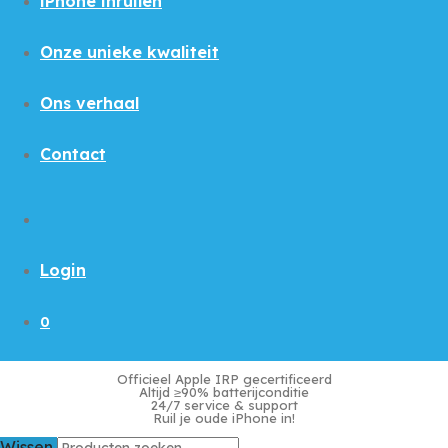
iPhone inruilen
Onze unieke kwaliteit
Ons verhaal
Contact
Login
0
Officieel Apple IRP gecertificeerd
Altijd ≥90% batterijconditie
24/7 service & support
Ruil je oude iPhone in!
Wissen