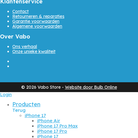
Klantenservice
Contact
Retourneren & reparaties
Garantie voorwaarden
Algemene voorwaarden
Over Vabo
Ons verhaal
Onze unieke kwaliteit
©
2026
Vabo Store -
Website door Bulb Online
Login
Producten
Terug
iPhone 17
iPhone Air
iPhone 17 Pro Max
iPhone 17 Pro
iPhone 17