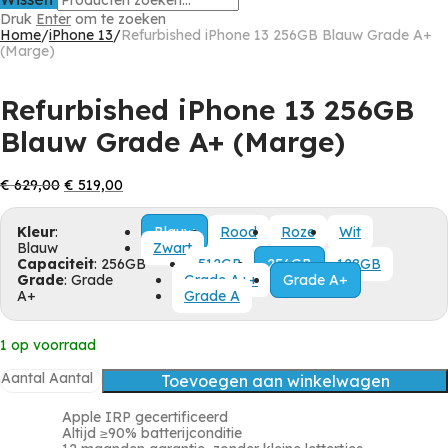
Druk
Enter
om te zoeken
Home
/
iPhone 13
/
Refurbished iPhone 13 256GB Blauw Grade A+
(Marge)
Refurbished iPhone 13 256GB
Blauw Grade A+ (Marge)
Oorspronkelijke
Huidige
€
629,00
€
519,00
prijs
prijs
was:
is:
Kleur
:
€ 629,00.
€ 519,00.
Blauw
Rood
Roze
Wit
Blauw
Zwart
Capaciteit
:
256GB
512GB
256GB
128GB
Grade
:
Grade
Grade A++
Grade A+
A+
Grade A
1 op voorraad
Aantal
Aantal
Toevoegen aan winkelwagen
Apple IRP gecertificeerd
Altijd ≥90% batterijconditie