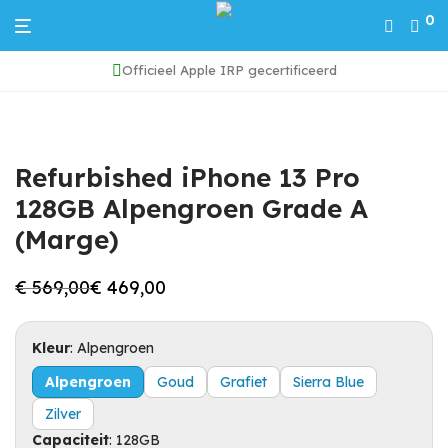
0
Officieel Apple IRP gecertificeerd
Home
/
iPhone 13 Pro
/
Refurbished iPhone 13 Pro 128GB Alpengroen Grade A (Marge)
Refurbished iPhone 13 Pro
128GB Alpengroen Grade A
(Marge)
€
569,00
€
469,00
Oorspronkelijke
Huidige
prijs
prijs
was:
is:
€ 569,00.
€ 469,00.
Kleur
:
Alpengroen
Alpengroen
Goud
Grafiet
Sierra Blue
Zilver
Capaciteit
:
128GB