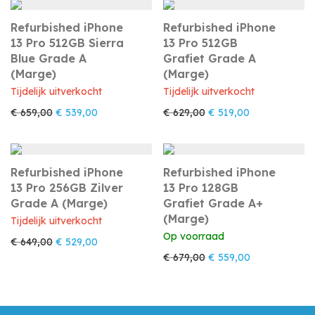
Refurbished iPhone
Refurbished iPhone
13 Pro 512GB Sierra
13 Pro 512GB
Blue Grade A
Grafiet Grade A
(Marge)
(Marge)
Tijdelijk uitverkocht
Tijdelijk uitverkocht
Oorspronkelijke prijs was: € 659,00.
Huidige prijs is: € 539,00.
Oorspronkelijke prijs w
Huidige prijs i
€
659,00
€
539,00
€
629,00
€
519,00
Refurbished iPhone
Refurbished iPhone
13 Pro 256GB Zilver
13 Pro 128GB
Grade A (Marge)
Grafiet Grade A+
(Marge)
Tijdelijk uitverkocht
Op voorraad
Oorspronkelijke prijs was: € 649,00.
Huidige prijs is: € 529,00.
€
649,00
€
529,00
Oorspronkelijke prijs w
Huidige prijs i
€
679,00
€
559,00