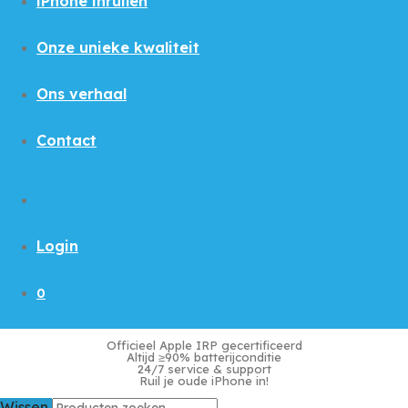
iPhone inruilen
Onze unieke kwaliteit
Ons verhaal
Contact
Login
0
Officieel Apple IRP gecertificeerd
Altijd ≥90% batterijconditie
24/7 service & support
Ruil je oude iPhone in!
Wissen