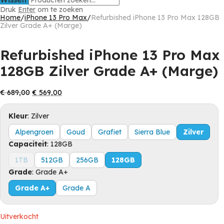
Druk
Enter
om te zoeken
Home
/
iPhone 13 Pro Max
/
Refurbished iPhone 13 Pro Max 128GB
Zilver Grade A+ (Marge)
Refurbished iPhone 13 Pro Max
128GB Zilver Grade A+ (Marge)
Oorspronkelijke
Huidige
€
689,00
€
569,00
prijs
prijs
was:
is:
Kleur
:
Zilver
€ 689,00.
€ 569,00.
Alpengroen
Goud
Grafiet
Sierra Blue
Zilver
Capaciteit
:
128GB
1TB
512GB
256GB
128GB
Grade
:
Grade A+
Grade A+
Grade A
Uitverkocht