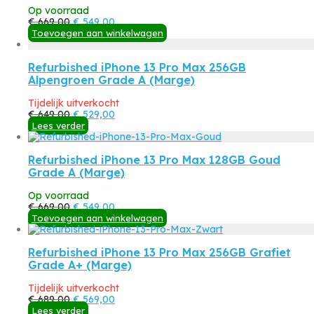
Op voorraad
Oorspronkelijke
Huidige
€
669,00
€
549,00
prijs
prijs
Toevoegen aan winkelwagen
was:
is:
€ 669,00.
€ 549,00.
Refurbished iPhone 13 Pro Max 256GB
Alpengroen Grade A (Marge)
Tijdelijk uitverkocht
Oorspronkelijke
Huidige
€
649,00
€
529,00
prijs
prijs
Lees verder
was:
is:
€ 649,00.
€ 529,00.
Refurbished iPhone 13 Pro Max 128GB Goud
Grade A (Marge)
Op voorraad
Oorspronkelijke
Huidige
€
669,00
€
549,00
prijs
prijs
Toevoegen aan winkelwagen
was:
is:
€ 669,00.
€ 549,00.
Refurbished iPhone 13 Pro Max 256GB Grafiet
Grade A+ (Marge)
Tijdelijk uitverkocht
Oorspronkelijke
Huidige
€
689,00
€
569,00
prijs
prijs
Lees verder