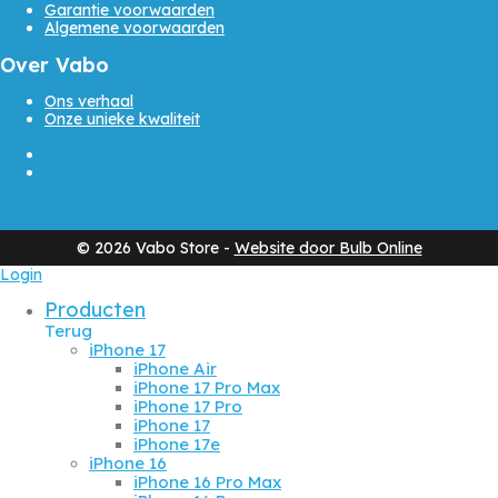
Garantie voorwaarden
Algemene voorwaarden
Over Vabo
Ons verhaal
Onze unieke kwaliteit
©
2026
Vabo Store -
Website door Bulb Online
Login
Producten
Terug
iPhone 17
iPhone Air
iPhone 17 Pro Max
iPhone 17 Pro
iPhone 17
iPhone 17e
iPhone 16
iPhone 16 Pro Max