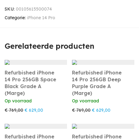
SKU:
00105615500074
Categorie:
iPhone 14 Pro
Gerelateerde producten
Refurbished iPhone
Refurbished iPhone
14 Pro 256GB Space
14 Pro 256GB Deep
Black Grade A
Purple Grade A
(Marge)
(Marge)
Op voorraad
Op voorraad
Oorspronkelijke prijs was: € 769,00.
Huidige prijs is: € 629,00.
Oorspronkelijke prijs w
Huidige prijs i
€
769,00
€
629,00
€
769,00
€
629,00
Refurbished iPhone
Refurbished iPhone