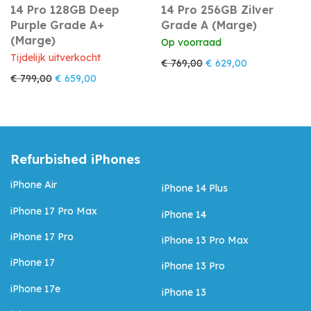
14 Pro 128GB Deep
14 Pro 256GB Zilver
Purple Grade A+
Grade A (Marge)
(Marge)
Op voorraad
Tijdelijk uitverkocht
Oorspronkelijke prijs w
Huidige prijs i
€
769,00
€
629,00
Oorspronkelijke prijs was: € 799,00.
Huidige prijs is: € 659,00.
€
799,00
€
659,00
Refurbished iPhones
iPhone Air
iPhone 14 Plus
iPhone 17 Pro Max
iPhone 14
iPhone 17 Pro
iPhone 13 Pro Max
iPhone 17
iPhone 13 Pro
iPhone 17e
iPhone 13