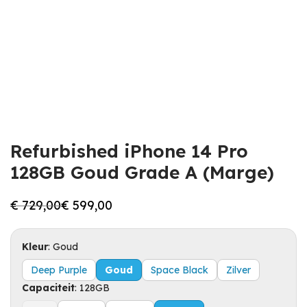
Refurbished iPhone 14 Pro
128GB Goud Grade A (Marge)
€
729,00
€
599,00
Oorspronkelijke
Huidige
prijs
prijs
was:
is:
€ 729,00.
€ 599,00.
Kleur
:
Goud
Deep Purple
Goud
Space Black
Zilver
Capaciteit
:
128GB