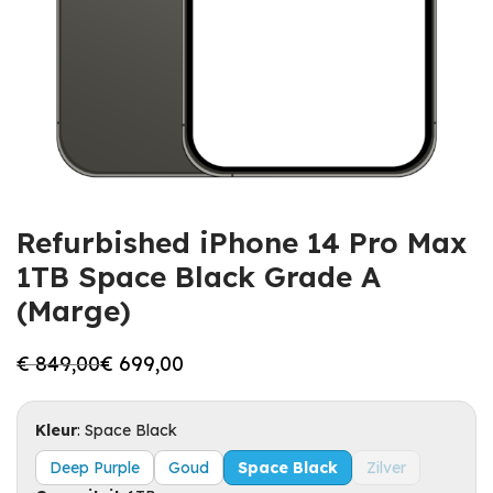
Refurbished iPhone 14 Pro Max
1TB Space Black Grade A
(Marge)
€
849,00
€
699,00
Oorspronkelijke
Huidige
prijs
prijs
was:
is:
€ 849,00.
€ 699,00.
Kleur
:
Space Black
Deep Purple
Goud
Space Black
Zilver