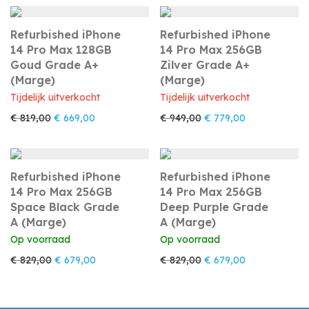
Refurbished iPhone
Refurbished iPhone
14 Pro Max 128GB
14 Pro Max 256GB
Goud Grade A+
Zilver Grade A+
(Marge)
(Marge)
Tijdelijk uitverkocht
Tijdelijk uitverkocht
Oorspronkelijke prijs was: € 819,00.
Huidige prijs is: € 669,00.
Oorspronkelijke prijs w
Huidige prijs i
€
819,00
€
669,00
€
949,00
€
779,00
Refurbished iPhone
Refurbished iPhone
14 Pro Max 256GB
14 Pro Max 256GB
Space Black Grade
Deep Purple Grade
A (Marge)
A (Marge)
Op voorraad
Op voorraad
Oorspronkelijke prijs was: € 829,00.
Huidige prijs is: € 679,00.
Oorspronkelijke prijs w
Huidige prijs i
€
829,00
€
679,00
€
829,00
€
679,00