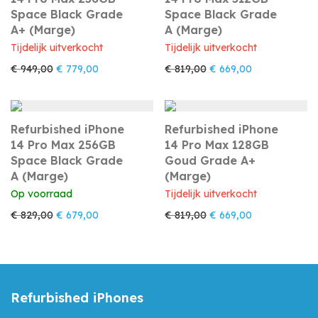
Space Black Grade
Space Black Grade
A+ (Marge)
A (Marge)
Tijdelijk uitverkocht
Tijdelijk uitverkocht
Oorspronkelijke prijs was: € 949,00.
Huidige prijs is: € 779,00.
Oorspronkelijke prijs w
Huidige prijs i
€
949,00
€
779,00
€
819,00
€
669,00
Refurbished iPhone
Refurbished iPhone
14 Pro Max 256GB
14 Pro Max 128GB
Space Black Grade
Goud Grade A+
A (Marge)
(Marge)
Op voorraad
Tijdelijk uitverkocht
Oorspronkelijke prijs was: € 829,00.
Huidige prijs is: € 679,00.
Oorspronkelijke prijs w
Huidige prijs i
€
829,00
€
679,00
€
819,00
€
669,00
Refurbished iPhones