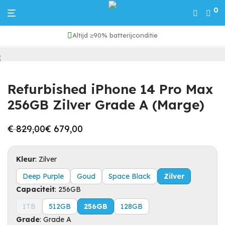
0
Altijd ≥90% batterijconditie
Home
/
iPhone 14 Pro Max
/
Refurbished iPhone 14 Pro Max 256GB Zilver Grade A (Marge)
Refurbished iPhone 14 Pro Max
256GB Zilver Grade A (Marge)
€
829,00
€
679,00
Oorspronkelijke
Huidige
prijs
prijs
was:
is:
€ 829,00.
€ 679,00.
Kleur
:
Zilver
Deep Purple
Goud
Space Black
Zilver
Capaciteit
:
256GB
1TB
512GB
256GB
128GB
Grade
:
Grade A