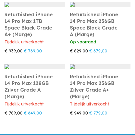
Refurbished iPhone
Refurbished iPhone
14 Pro Max 1TB
14 Pro Max 256GB
Space Black Grade
Space Black Grade
A+ (Marge)
A (Marge)
Tijdelijk uitverkocht
Op voorraad
Oorspronkelijke prijs was: € 939,00.
Huidige prijs is: € 769,00.
Oorspronkelijke prijs w
Huidige prijs i
€
939,00
€
769,00
€
829,00
€
679,00
Refurbished iPhone
Refurbished iPhone
14 Pro Max 128GB
14 Pro Max 256GB
Zilver Grade A
Zilver Grade A+
(Marge)
(Marge)
Tijdelijk uitverkocht
Tijdelijk uitverkocht
Oorspronkelijke prijs was: € 789,00.
Huidige prijs is: € 649,00.
Oorspronkelijke prijs w
Huidige prijs i
€
789,00
€
649,00
€
949,00
€
779,00