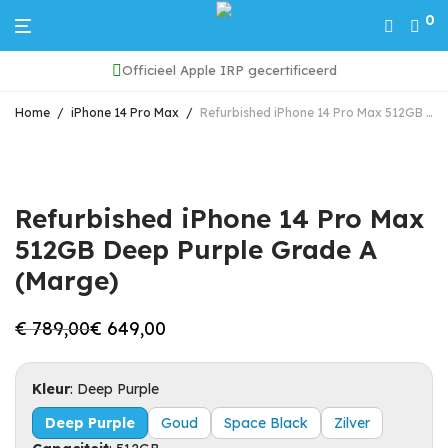
0
Officieel Apple IRP gecertificeerd
Home
/
iPhone 14 Pro Max
/
Refurbished iPhone 14 Pro Max 512GB Deep Purple Grade A (Marge)
Refurbished iPhone 14 Pro Max
512GB Deep Purple Grade A
(Marge)
€
789,00
€
649,00
Oorspronkelijke
Huidige
prijs
prijs
was:
is:
€ 789,00.
€ 649,00.
Kleur
:
Deep Purple
Deep Purple
Goud
Space Black
Zilver