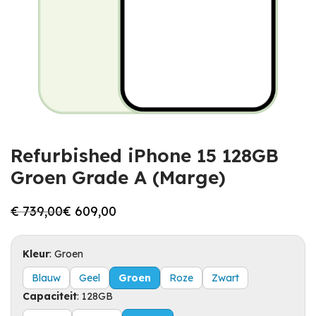
Refurbished iPhone 15 128GB
Groen Grade A (Marge)
€
739,00
€
609,00
Oorspronkelijke
Huidige
prijs
prijs
was:
is:
€ 739,00.
€ 609,00.
Kleur
:
Groen
Blauw
Geel
Groen
Roze
Zwart
Capaciteit
:
128GB