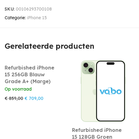
SKU:
00106293700108
Categorie:
iPhone 15
Gerelateerde producten
Refurbished iPhone
15 256GB Blauw
Grade A+ (Marge)
Op voorraad
Oorspronkelijke prijs was: € 859,00.
Huidige prijs is: € 709,00.
€
859,00
€
709,00
Refurbished iPhone
15 128GB Groen