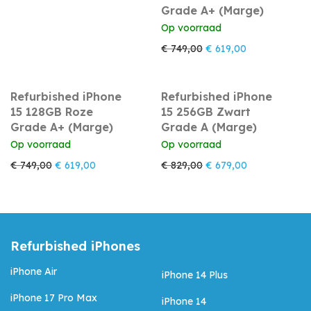
Grade A+ (Marge)
Op voorraad
Oorspronkelijke prijs w
Huidige prijs i
€
749,00
€
619,00
Refurbished iPhone
Refurbished iPhone
15 128GB Roze
15 256GB Zwart
Grade A+ (Marge)
Grade A (Marge)
Op voorraad
Op voorraad
Oorspronkelijke prijs was: € 749,00.
Huidige prijs is: € 619,00.
Oorspronkelijke prijs w
Huidige prijs i
€
749,00
€
619,00
€
829,00
€
679,00
Refurbished iPhones
iPhone Air
iPhone 14 Plus
iPhone 17 Pro Max
iPhone 14