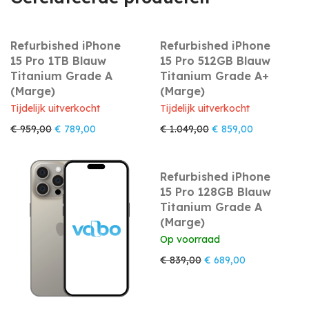
Refurbished iPhone
Refurbished iPhone
15 Pro 1TB Blauw
15 Pro 512GB Blauw
Titanium Grade A
Titanium Grade A+
(Marge)
(Marge)
Tijdelijk uitverkocht
Tijdelijk uitverkocht
Oorspronkelijke prijs was: € 959,00.
Huidige prijs is: € 789,00.
Oorspronkelijke prijs
Huidige prijs
€
959,00
€
789,00
€
1.049,00
€
859,00
Refurbished iPhone
15 Pro 128GB Blauw
Titanium Grade A
(Marge)
Op voorraad
Oorspronkelijke prijs w
Huidige prijs i
€
839,00
€
689,00