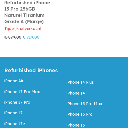
Refurbished iPhone
15 Pro 256GB
Naturel Titanium
Grade A (Marge)
Tijdelijk uitverkocht
Oorspronkelijke prijs was: € 879,00.
Huidige prijs is: € 719,00.
€
879,00
€
719,00
Refurbished iPhones
iPhone Air
iPhone 14 Plus
iPhone 17 Pro Max
iPhone 14
iPhone 17 Pro
iPhone 13 Pro Max
iPhone 17
iPhone 13 Pro
iPhone 17e
iPhone 13