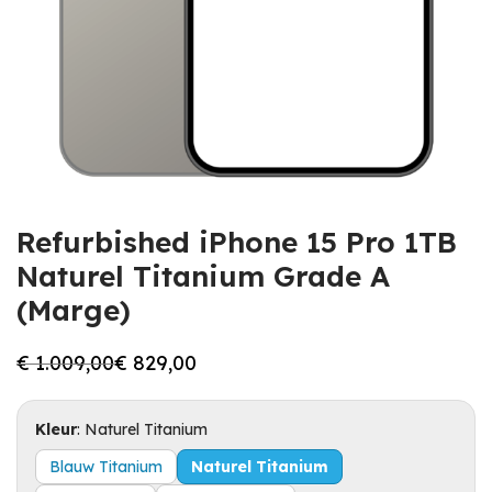
Refurbished iPhone 15 Pro 1TB
Naturel Titanium Grade A
(Marge)
€
1.009,00
€
829,00
Oorspronkelijke
Huidige
prijs
prijs
was:
is:
€ 1.009,00.
€ 829,00.
Kleur
:
Naturel Titanium
Blauw Titanium
Naturel Titanium