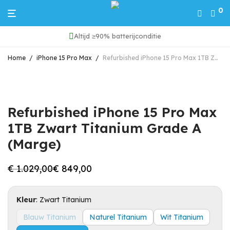
0
Altijd ≥90% batterijconditie
Home
/
iPhone 15 Pro Max
/
Refurbished iPhone 15 Pro Max 1TB Zwart Titanium Grade A (Marge)
Refurbished iPhone 15 Pro Max
1TB Zwart Titanium Grade A
(Marge)
€
1.029,00
€
849,00
Oorspronkelijke
Huidige
prijs
prijs
was:
is:
€ 1.029,00.
€ 849,00.
Kleur
:
Zwart Titanium
Blauw Titanium
Naturel Titanium
Wit Titanium