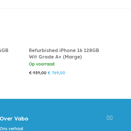
56GB
Refurbished iPhone 16 128GB
Wit Grade A+ (Marge)
Op voorraad
 was: € 1.059,00.
s is: € 869,00.
Oorspronkelijke prijs was: € 939,00.
Huidige prijs is: € 769,00.
€
939,00
€
769,00
Over Vabo
Ons verhaal