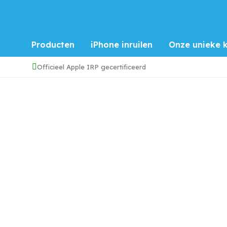
Producten
iPhone inruilen
Onze unieke k
Officieel Apple IRP gecertificeerd
Home
/
iPhone 16
/
Refurbished iPhone 16 256GB Roz