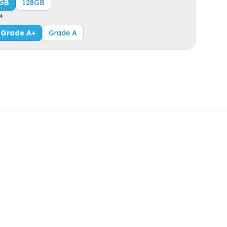
GB
128GB
+
Grade A+
Grade A