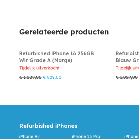
Gerelateerde producten
Refurbished iPhone 16 256GB
Refurbis
Wit Grade A (Marge)
Blauw Gr
Tijdelijk uitverkocht
Tijdelijk ui
Oorspronkelijke prijs was: € 1.009,00.
Huidige prijs is: € 829,00.
€
1.009,00
€
829,00
€
1.029,00
Refurbished iPhones
iPhone Air
iPhone 15 Pro
iPhone