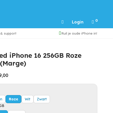
0
Login
 & support
Ruil je oude iPhone in!
ed iPhone 16 256GB Roze
 (Marge)
9,00
en
Roze
Wit
Zwart
GB