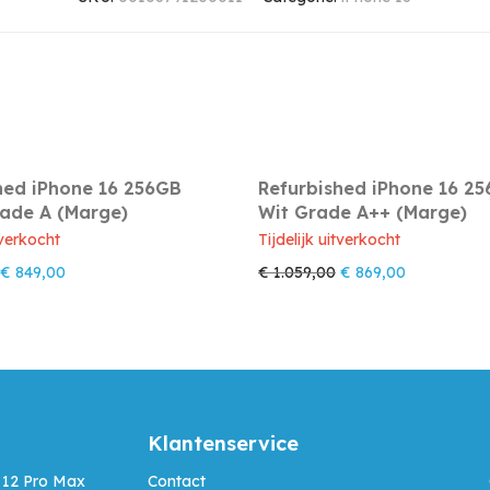
hed iPhone 16 256GB
Refurbished iPhone 16 2
ade A (Marge)
Wit Grade A++ (Marge)
tverkocht
Tijdelijk uitverkocht
Oorspronkelijke prijs was: € 1.029,00.
Huidige prijs is: € 849,00.
Oorspronkelijke prijs
Huidige prij
€
849,00
€
1.059,00
€
869,00
Klantenservice
 12 Pro Max
Contact