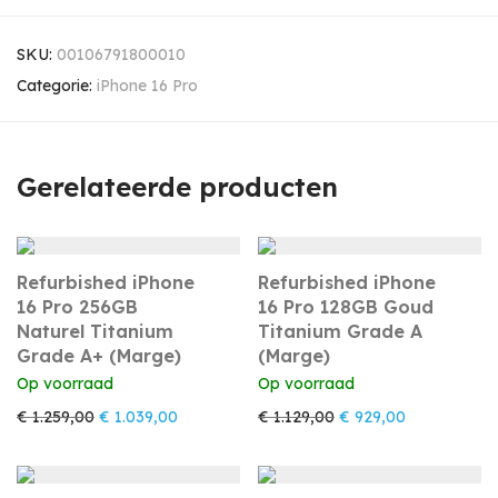
SKU:
00106791800010
Categorie:
iPhone 16 Pro
Gerelateerde producten
Refurbished iPhone
Refurbished iPhone
16 Pro 256GB
16 Pro 128GB Goud
Naturel Titanium
Titanium Grade A
Grade A+ (Marge)
(Marge)
Op voorraad
Op voorraad
Oorspronkelijke prijs was: € 1.259,00.
Huidige prijs is: € 1.039,00.
Oorspronkelijke prijs 
Huidige prijs
€
1.259,00
€
1.039,00
€
1.129,00
€
929,00