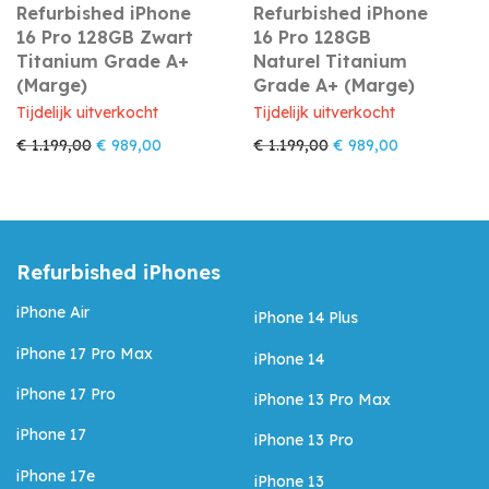
Refurbished iPhone
Refurbished iPhone
16 Pro 128GB Zwart
16 Pro 128GB
Titanium Grade A+
Naturel Titanium
(Marge)
Grade A+ (Marge)
Tijdelijk uitverkocht
Tijdelijk uitverkocht
Oorspronkelijke prijs was: € 1.199,00.
Huidige prijs is: € 989,00.
Oorspronkelijke prijs 
Huidige prijs
€
1.199,00
€
989,00
€
1.199,00
€
989,00
Refurbished iPhones
iPhone Air
iPhone 14 Plus
iPhone 17 Pro Max
iPhone 14
iPhone 17 Pro
iPhone 13 Pro Max
iPhone 17
iPhone 13 Pro
iPhone 17e
iPhone 13