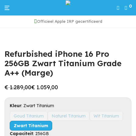
0
Officieel Apple IRP gecertificeerd
Home
/
iPhone 16 Pro
/
Refurbished iPhone 16 Pro 256GB Zwart Titanium Grade A++ (Marge)
Refurbished iPhone 16 Pro
256GB Zwart Titanium Grade
A++ (Marge)
€
1.289,00
€
1.059,00
Oorspronkelijke
Huidige
prijs
prijs
was:
is:
€ 1.289,00.
€ 1.059,00.
Kleur
:
Zwart Titanium
Goud Titanium
Naturel Titanium
Wit Titanium
Zwart Titanium
Capaciteit
:
256GB