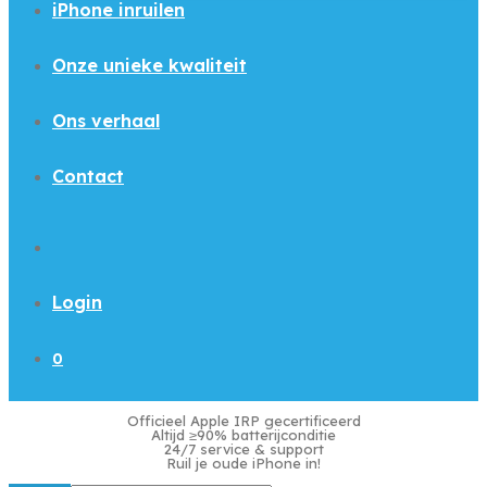
iPhone inruilen
Onze unieke kwaliteit
Ons verhaal
Contact
Login
0
Officieel Apple IRP gecertificeerd
Altijd ≥90% batterijconditie
24/7 service & support
Ruil je oude iPhone in!