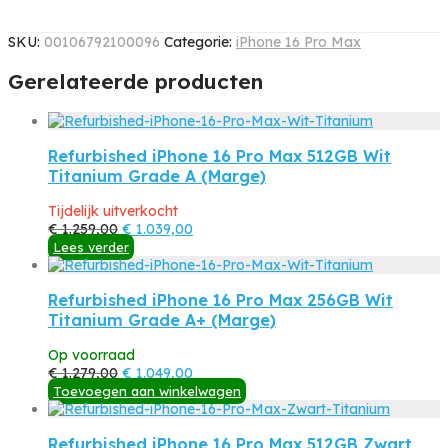
SKU:
00106792100096
Categorie:
iPhone 16 Pro Max
Gerelateerde producten
Refurbished iPhone 16 Pro Max 512GB Wit
Titanium Grade A (Marge)
Tijdelijk uitverkocht
Oorspronkelijke
Huidige
€
1.259,00
€
1.039,00
prijs
prijs
Lees verder
was:
is:
€ 1.259,00.
€ 1.039,00.
Refurbished iPhone 16 Pro Max 256GB Wit
Titanium Grade A+ (Marge)
Op voorraad
Oorspronkelijke
Huidige
€
1.279,00
€
1.049,00
prijs
prijs
Toevoegen aan winkelwagen
was:
is:
€ 1.279,00.
€ 1.049,00.
Refurbished iPhone 16 Pro Max 512GB Zwart