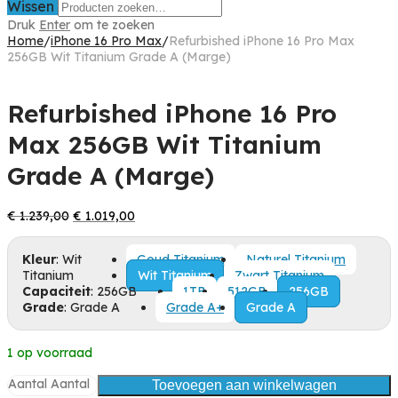
Wissen
Druk
Enter
om te zoeken
Home
/
iPhone 16 Pro Max
/
Refurbished iPhone 16 Pro Max
256GB Wit Titanium Grade A (Marge)
Refurbished iPhone 16 Pro
Max 256GB Wit Titanium
Grade A (Marge)
Oorspronkelijke
Huidige
€
1.239,00
€
1.019,00
prijs
prijs
was:
is:
Kleur
:
Wit
Goud Titanium
Naturel Titanium
€ 1.239,00.
€ 1.019,00.
Titanium
Wit Titanium
Zwart Titanium
Capaciteit
:
256GB
1TB
512GB
256GB
Grade
:
Grade A
Grade A+
Grade A
1 op voorraad
Aantal
Aantal
Toevoegen aan winkelwagen