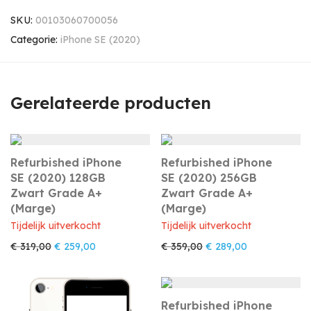
SKU:
00103060700056
Categorie:
iPhone SE (2020)
Gerelateerde producten
Refurbished iPhone
Refurbished iPhone
SE (2020) 128GB
SE (2020) 256GB
Zwart Grade A+
Zwart Grade A+
(Marge)
(Marge)
Tijdelijk uitverkocht
Tijdelijk uitverkocht
Oorspronkelijke prijs was: € 319,00.
Huidige prijs is: € 259,00.
Oorspronkelijke prijs w
Huidige prijs i
€
319,00
€
259,00
€
359,00
€
289,00
Refurbished iPhone