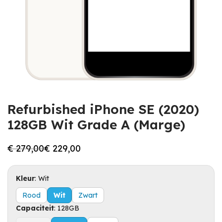
Refurbished iPhone SE (2020)
128GB Wit Grade A (Marge)
€
279,00
€
229,00
Oorspronkelijke
Huidige
prijs
prijs
was:
is:
€ 279,00.
€ 229,00.
Kleur
:
Wit
Rood
Wit
Zwart
Capaciteit
:
128GB