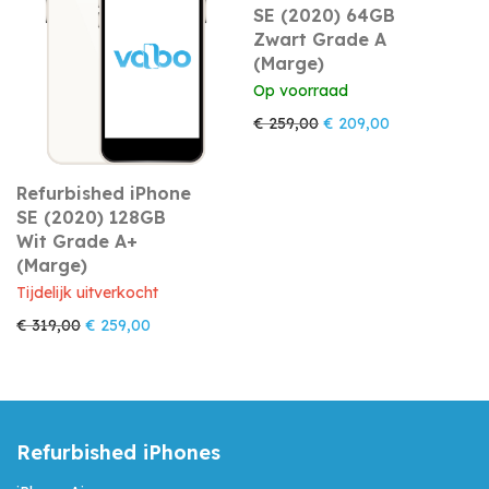
SE (2020) 64GB
Zwart Grade A
(Marge)
Op voorraad
Oorspronkelijke prijs w
Huidige prijs 
€
259,00
€
209,00
Refurbished iPhone
SE (2020) 128GB
Wit Grade A+
(Marge)
Tijdelijk uitverkocht
Oorspronkelijke prijs was: € 319,00.
Huidige prijs is: € 259,00.
€
319,00
€
259,00
Refurbished iPhones