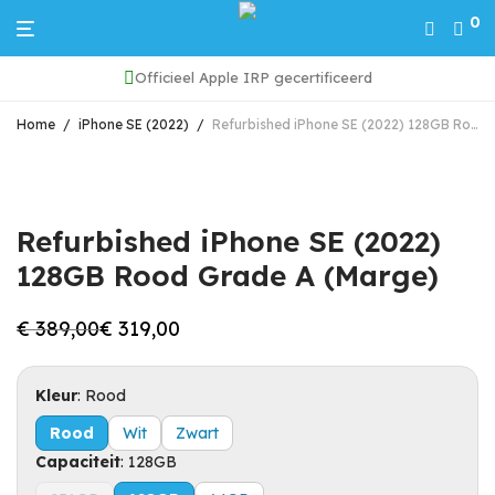
0
Officieel Apple IRP gecertificeerd
Home
/
iPhone SE (2022)
/
Refurbished iPhone SE (2022) 128GB Rood Grade A (Marge)
Refurbished iPhone SE (2022)
128GB Rood Grade A (Marge)
€
389,00
€
319,00
Oorspronkelijke
Huidige
prijs
prijs
was:
is:
€ 389,00.
€ 319,00.
Kleur
:
Rood
Rood
Wit
Zwart
Capaciteit
:
128GB