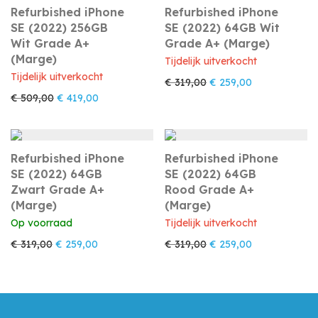
Refurbished iPhone
Refurbished iPhone
SE (2022) 256GB
SE (2022) 64GB Wit
Wit Grade A+
Grade A+ (Marge)
(Marge)
Tijdelijk uitverkocht
Tijdelijk uitverkocht
Oorspronkelijke prijs w
Huidige prijs i
€
319,00
€
259,00
Oorspronkelijke prijs was: € 509,00.
Huidige prijs is: € 419,00.
€
509,00
€
419,00
Refurbished iPhone
Refurbished iPhone
SE (2022) 64GB
SE (2022) 64GB
Zwart Grade A+
Rood Grade A+
(Marge)
(Marge)
Op voorraad
Tijdelijk uitverkocht
Oorspronkelijke prijs was: € 319,00.
Huidige prijs is: € 259,00.
Oorspronkelijke prijs w
Huidige prijs i
€
319,00
€
259,00
€
319,00
€
259,00