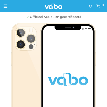
0
Officieel Apple IRP gecertificeerd
Home
/
iPhone 12 Pro Max
/
Refurbished iPhone 12 Pro Max 256GB Goud Grade A+ (Marge)