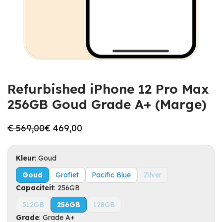
Refurbished iPhone 12 Pro Max
256GB Goud Grade A+ (Marge)
€
569,00
€
469,00
Oorspronkelijke
Huidige
prijs
prijs
was:
is:
€ 569,00.
€ 469,00.
Kleur
:
Goud
Goud
Grafiet
Pacific Blue
Zilver
Capaciteit
:
256GB
512GB
256GB
128GB
Grade
:
Grade A+