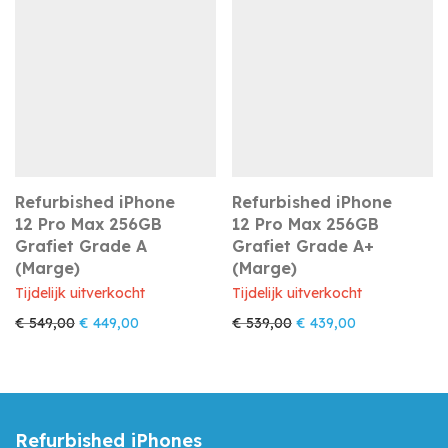
Refurbished iPhone
Refurbished iPhone
12 Pro Max 256GB
12 Pro Max 256GB
Grafiet Grade A
Grafiet Grade A+
(Marge)
(Marge)
Tijdelijk uitverkocht
Tijdelijk uitverkocht
Oorspronkelijke prijs was: € 549,00.
Huidige prijs is: € 449,00.
Oorspronkelijke prijs w
Huidige prijs i
€
549,00
€
449,00
€
539,00
€
439,00
Refurbished iPhones