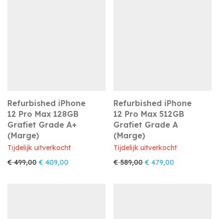
Refurbished iPhone
Refurbished iPhone
12 Pro Max 128GB
12 Pro Max 512GB
Grafiet Grade A+
Grafiet Grade A
(Marge)
(Marge)
Tijdelijk uitverkocht
Tijdelijk uitverkocht
Oorspronkelijke prijs was: € 499,00.
Huidige prijs is: € 409,00.
Oorspronkelijke prijs w
Huidige prijs i
€
499,00
€
409,00
€
589,00
€
479,00