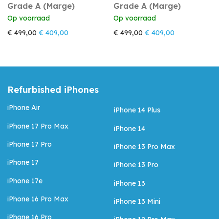
Grade A (Marge)
Grade A (Marge)
Op voorraad
Op voorraad
Oorspronkelijke prijs was: € 499,00.
Huidige prijs is: € 409,00.
Oorspronkelijke prijs w
Huidige prijs 
€
499,00
€
409,00
€
499,00
€
409,00
Refurbished iPhones
iPhone Air
iPhone 14 Plus
iPhone 17 Pro Max
iPhone 14
iPhone 17 Pro
iPhone 13 Pro Max
iPhone 17
iPhone 13 Pro
iPhone 17e
iPhone 13
iPhone 16 Pro Max
iPhone 13 Mini
iPhone 16 Pro