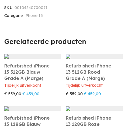
SKU:
00104340700071
Categorie:
iPhone 13
Gerelateerde producten
Refurbished iPhone
Refurbished iPhone
13 512GB Blauw
13 512GB Rood
Grade A (Marge)
Grade A (Marge)
Tijdelijk uitverkocht
Tijdelijk uitverkocht
Oorspronkelijke prijs was: € 559,00.
Huidige prijs is: € 459,00.
Oorspronkelijke prijs w
Huidige prijs i
€
559,00
€
459,00
€
559,00
€
459,00
Refurbished iPhone
Refurbished iPhone
13 128GB Blauw
13 128GB Roze