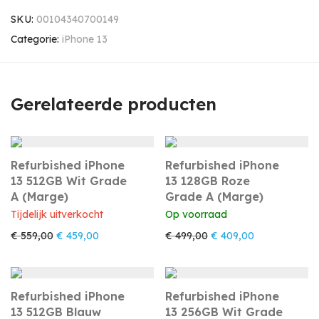
SKU:
00104340700149
Categorie:
iPhone 13
Gerelateerde producten
Refurbished iPhone
Refurbished iPhone
13 512GB Wit Grade
13 128GB Roze
A (Marge)
Grade A (Marge)
Tijdelijk uitverkocht
Op voorraad
Oorspronkelijke prijs was: € 559,00.
Huidige prijs is: € 459,00.
Oorspronkelijke prijs w
Huidige prijs 
€
559,00
€
459,00
€
499,00
€
409,00
Refurbished iPhone
Refurbished iPhone
13 512GB Blauw
13 256GB Wit Grade