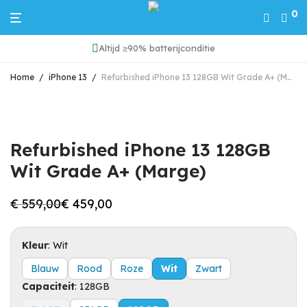
0
Altijd ≥90% batterijconditie
Home
/
iPhone 13
/
Refurbished iPhone 13 128GB Wit Grade A+ (Marge)
Refurbished iPhone 13 128GB
Wit Grade A+ (Marge)
€
559,00
€
459,00
Oorspronkelijke
Huidige
prijs
prijs
was:
is:
€ 559,00.
€ 459,00.
Kleur
:
Wit
Blauw
Rood
Roze
Wit
Zwart
Capaciteit
:
128GB