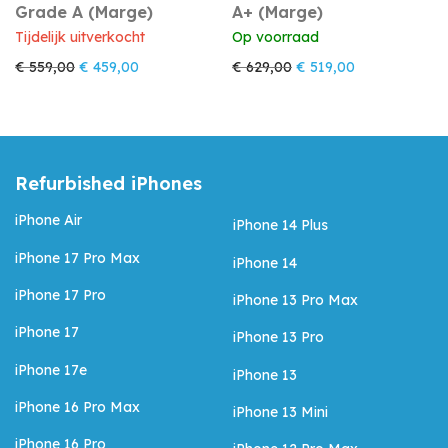
Grade A (Marge)
A+ (Marge)
Tijdelijk uitverkocht
Op voorraad
Oorspronkelijke prijs was: € 559,00.
Huidige prijs is: € 459,00.
Oorspronkelijke prijs w
Huidige prijs i
€
559,00
€
459,00
€
629,00
€
519,00
Refurbished iPhones
iPhone Air
iPhone 14 Plus
iPhone 17 Pro Max
iPhone 14
iPhone 17 Pro
iPhone 13 Pro Max
iPhone 17
iPhone 13 Pro
iPhone 17e
iPhone 13
iPhone 16 Pro Max
iPhone 13 Mini
iPhone 16 Pro