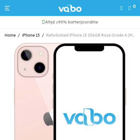
0
Altijd ≥90% batterijconditie
Home
/
iPhone 13
/
Refurbished iPhone 13 256GB Roze Grade A (Marge)