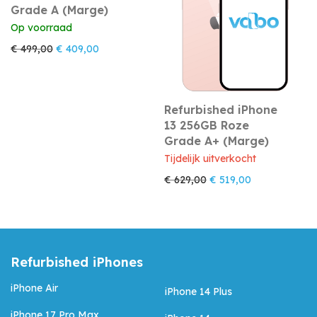
Grade A (Marge)
Op voorraad
Oorspronkelijke prijs was: € 499,00.
Huidige prijs is: € 409,00.
€
499,00
€
409,00
Refurbished iPhone
13 256GB Roze
Grade A+ (Marge)
Tijdelijk uitverkocht
Oorspronkelijke prijs w
Huidige prijs i
€
629,00
€
519,00
Refurbished iPhones
iPhone Air
iPhone 14 Plus
iPhone 17 Pro Max