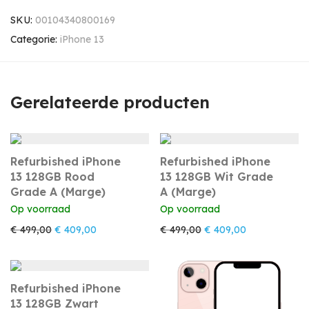
SKU:
00104340800169
Categorie:
iPhone 13
Gerelateerde producten
Refurbished iPhone
Refurbished iPhone
13 128GB Rood
13 128GB Wit Grade
Grade A (Marge)
A (Marge)
Op voorraad
Op voorraad
Oorspronkelijke prijs was: € 499,00.
Huidige prijs is: € 409,00.
Oorspronkelijke prijs w
Huidige prijs 
€
499,00
€
409,00
€
499,00
€
409,00
Refurbished iPhone
13 128GB Zwart