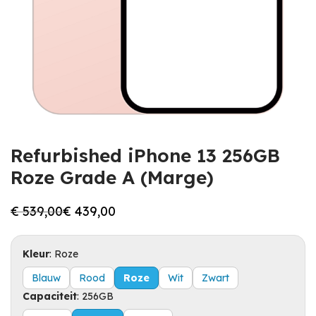
Refurbished iPhone 13 256GB
Roze Grade A (Marge)
€
539,00
€
439,00
Oorspronkelijke
Huidige
prijs
prijs
was:
is:
€ 539,00.
€ 439,00.
Kleur
:
Roze
Blauw
Rood
Roze
Wit
Zwart
Capaciteit
:
256GB