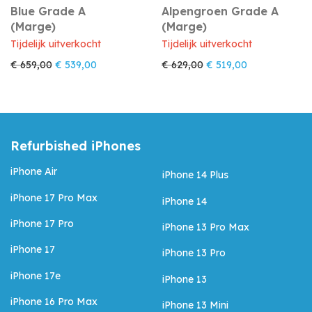
Blue Grade A
Alpengroen Grade A
(Marge)
(Marge)
Tijdelijk uitverkocht
Tijdelijk uitverkocht
Oorspronkelijke prijs was: € 659,00.
Huidige prijs is: € 539,00.
Oorspronkelijke prijs w
Huidige prijs i
€
659,00
€
539,00
€
629,00
€
519,00
Refurbished iPhones
iPhone Air
iPhone 14 Plus
iPhone 17 Pro Max
iPhone 14
iPhone 17 Pro
iPhone 13 Pro Max
iPhone 17
iPhone 13 Pro
iPhone 17e
iPhone 13
iPhone 16 Pro Max
iPhone 13 Mini