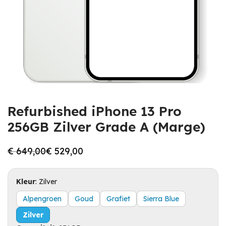
Refurbished iPhone 13 Pro
256GB Zilver Grade A (Marge)
€
649,00
€
529,00
Oorspronkelijke
Huidige
prijs
prijs
was:
is:
€ 649,00.
€ 529,00.
Kleur
:
Zilver
Alpengroen
Goud
Grafiet
Sierra Blue
Zilver