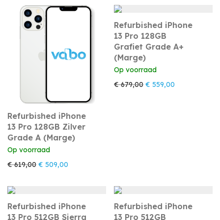
Refurbished iPhone
13 Pro 128GB
Grafiet Grade A+
(Marge)
Op voorraad
Oorspronkelijke prijs w
Huidige prijs i
€
679,00
€
559,00
Refurbished iPhone
13 Pro 128GB Zilver
Grade A (Marge)
Op voorraad
Oorspronkelijke prijs was: € 619,00.
Huidige prijs is: € 509,00.
€
619,00
€
509,00
Refurbished iPhone
Refurbished iPhone
13 Pro 512GB Sierra
13 Pro 512GB