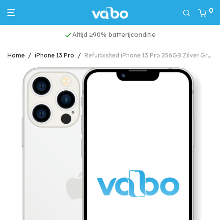
0
Altijd ≥90% batterijconditie
Home
/
iPhone 13 Pro
/
Refurbished iPhone 13 Pro 256GB Zilver Grade A (Marge)