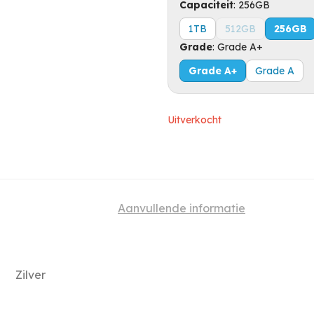
Capaciteit
:
256GB
1TB
512GB
256GB
Grade
:
Grade A+
Grade A+
Grade A
Uitverkocht
Aanvullende informatie
Zilver