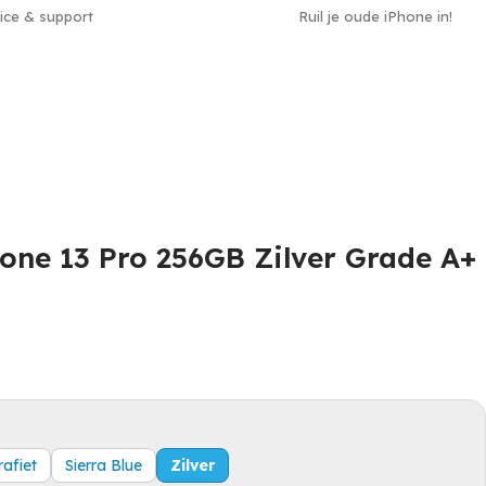
ice & support
Ruil je oude iPhone in!
one 13 Pro 256GB Zilver Grade A+
rafiet
Sierra Blue
Zilver