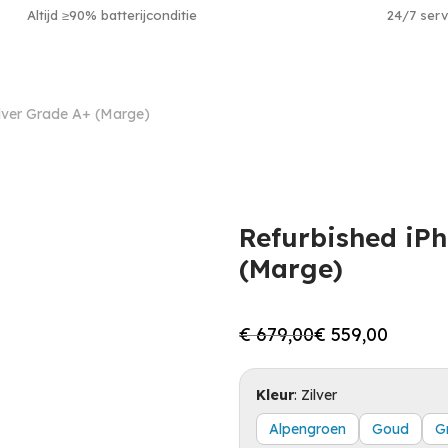
Altijd ≥90% batterijconditie
24/7 serv
ilver Grade A+ (Marge)
Refurbished iPh
(Marge)
€
679,00
€
559,00
Oorspronkelijke
Huidige
prijs
prijs
was:
is:
€ 679,00.
€ 559,00.
Kleur
:
Zilver
Alpengroen
Goud
G