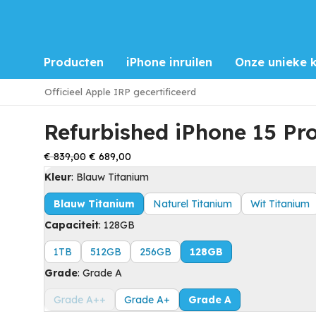
Producten
iPhone inruilen
Onze unieke k
Home
/
iPhone 15 Pro
/
Refurbished iPhone 15 Pro 128GB B
Officieel Apple IRP gecertificeerd
Refurbished iPhone 15 Pr
Oorspronkelijke
Huidige
€
839,00
€
689,00
prijs
prijs
Kleur
:
Blauw Titanium
was:
is:
Blauw Titanium
Naturel Titanium
Wit Titanium
€ 839,00.
€ 689,00.
Capaciteit
:
128GB
1TB
512GB
256GB
128GB
Grade
:
Grade A
Grade A++
Grade A+
Grade A