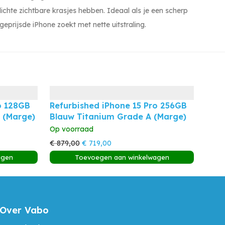
lichte zichtbare krasjes hebben. Ideaal als je een scherp
geprijsde iPhone zoekt met nette uitstraling.
o 128GB
Refurbished iPhone 15 Pro 256GB
 (Marge)
Blauw Titanium Grade A (Marge)
Op voorraad
Oorspronkelijke
Huidige
€
879,00
€
719,00
prijs
prijs
agen
Toevoegen aan winkelwagen
was:
is:
€ 879,00.
€ 719,00.
Over Vabo