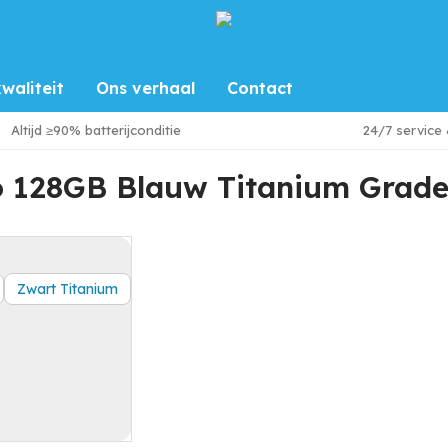
waliteit
Ons verhaal
Contact
lauw Titanium Grade A (Marge)
Altijd ≥90% batterijconditie
24/7 service
o 128GB Blauw Titanium Grade
Zwart Titanium