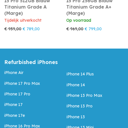
15 Pro 512GB Blauw
15 Pro 256GB Blauw
Titanium Grade A
Titanium Grade A+
(Marge)
(Marge)
Tijdelijk uitverkocht
Op voorraad
Oorspronkelijke prijs was: € 959,00.
Huidige prijs is: € 789,00.
Oorspronkelijke prijs w
Huidige prijs i
€
959,00
€
789,00
€
969,00
€
799,00
Refurbished iPhones
iPhone Air
iPhone 14 Plus
iPhone 17 Pro Max
iPhone 14
iPhone 17 Pro
iPhone 13 Pro Max
iPhone 17
iPhone 13 Pro
iPhone 17e
iPhone 13
iPhone 16 Pro Max
iPhone 13 Mini