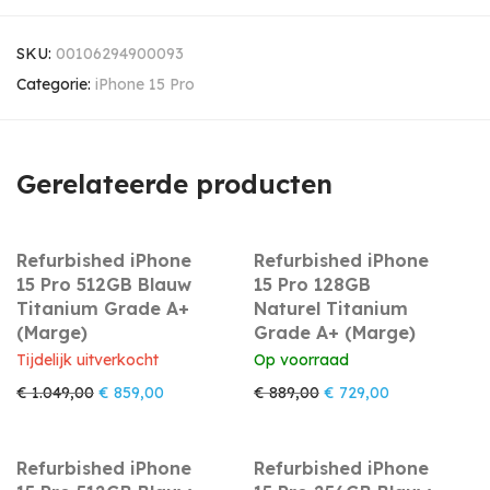
SKU:
00106294900093
Categorie:
iPhone 15 Pro
Gerelateerde producten
Refurbished iPhone
Refurbished iPhone
15 Pro 512GB Blauw
15 Pro 128GB
Titanium Grade A+
Naturel Titanium
(Marge)
Grade A+ (Marge)
Tijdelijk uitverkocht
Op voorraad
Oorspronkelijke prijs was: € 1.049,00.
Huidige prijs is: € 859,00.
Oorspronkelijke prijs w
Huidige prijs i
€
1.049,00
€
859,00
€
889,00
€
729,00
Refurbished iPhone
Refurbished iPhone