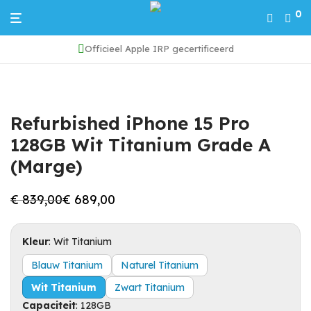
0
Officieel Apple IRP gecertificeerd
Home
/
iPhone 15 Pro
/
Refurbished iPhone 15 Pro 128GB Wit Titanium Grade A (Marge)
Refurbished iPhone 15 Pro
128GB Wit Titanium Grade A
(Marge)
€
839,00
€
689,00
Oorspronkelijke
Huidige
prijs
prijs
was:
is:
€ 839,00.
€ 689,00.
Kleur
:
Wit Titanium
Blauw Titanium
Naturel Titanium
Wit Titanium
Zwart Titanium
Capaciteit
:
128GB