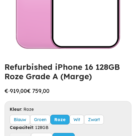
Refurbished iPhone 16 128GB
Roze Grade A (Marge)
€
919,00
€
759,00
Oorspronkelijke
Huidige
prijs
prijs
was:
is:
€ 919,00.
€ 759,00.
Kleur
:
Roze
Blauw
Groen
Roze
Wit
Zwart
Capaciteit
:
128GB