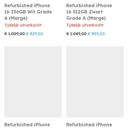
Refurbished iPhone
Refurbished iPhone
16 256GB Wit Grade
16 512GB Zwart
A (Marge)
Grade A (Marge)
Tijdelijk uitverkocht
Tijdelijk uitverkocht
Oorspronkelijke prijs was: € 1.009,00.
Huidige prijs is: € 829,00.
Oorspronkelijke prijs
Huidige prijs
€
1.009,00
€
829,00
€
1.049,00
€
859,00
Refurbished iPhone
Refurbished iPhone