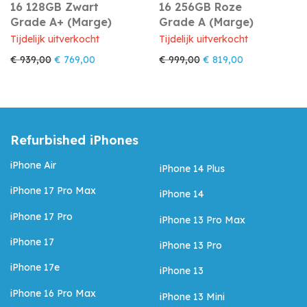
16 128GB Zwart
16 256GB Roze
Grade A+ (Marge)
Grade A (Marge)
Tijdelijk uitverkocht
Tijdelijk uitverkocht
Oorspronkelijke prijs was: € 939,00.
Huidige prijs is: € 769,00.
Oorspronkelijke prijs w
Huidige prijs i
€
939,00
€
769,00
€
999,00
€
819,00
Refurbished iPhones
iPhone Air
iPhone 14 Plus
iPhone 17 Pro Max
iPhone 14
iPhone 17 Pro
iPhone 13 Pro Max
iPhone 17
iPhone 13 Pro
iPhone 17e
iPhone 13
iPhone 16 Pro Max
iPhone 13 Mini