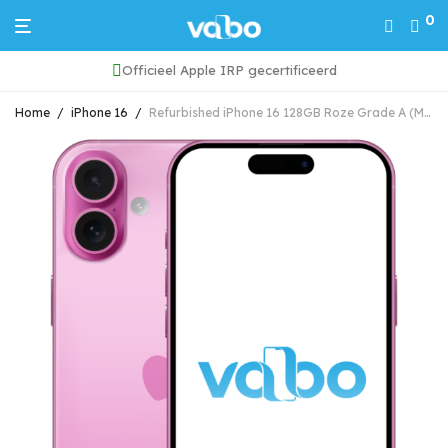
0
Officieel Apple IRP gecertificeerd
Home
/
iPhone 16
/
Refurbished iPhone 16 128GB Roze Grade A (Marge)