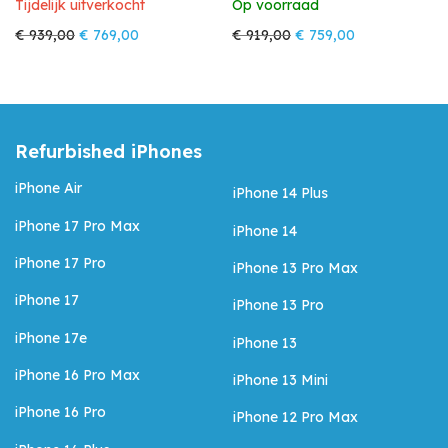
Tijdelijk uitverkocht
Op voorraad
Oorspronkelijke prijs was: € 939,00.
Huidige prijs is: € 769,00.
Oorspronkelijke prijs w
Huidige prijs i
€
939,00
€
769,00
€
919,00
€
759,00
Refurbished iPhones
iPhone Air
iPhone 14 Plus
iPhone 17 Pro Max
iPhone 14
iPhone 17 Pro
iPhone 13 Pro Max
iPhone 17
iPhone 13 Pro
iPhone 17e
iPhone 13
iPhone 16 Pro Max
iPhone 13 Mini
iPhone 16 Pro
iPhone 12 Pro Max