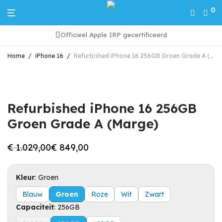
0
Officieel Apple IRP gecertificeerd
Home
/
iPhone 16
/
Refurbished iPhone 16 256GB Groen Grade A (Marge)
Refurbished iPhone 16 256GB
Groen Grade A (Marge)
€
1.029,00
€
849,00
Oorspronkelijke
Huidige
prijs
prijs
was:
is:
€ 1.029,00.
€ 849,00.
Kleur
:
Groen
Blauw
Groen
Roze
Wit
Zwart
Capaciteit
:
256GB