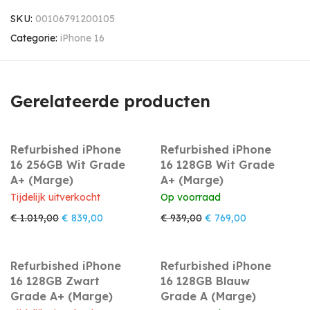
SKU:
00106791200105
Categorie:
iPhone 16
Gerelateerde producten
Refurbished iPhone
Refurbished iPhone
16 256GB Wit Grade
16 128GB Wit Grade
A+ (Marge)
A+ (Marge)
Tijdelijk uitverkocht
Op voorraad
Oorspronkelijke prijs was: € 1.019,00.
Huidige prijs is: € 839,00.
Oorspronkelijke prijs w
Huidige prijs i
€
1.019,00
€
839,00
€
939,00
€
769,00
Refurbished iPhone
Refurbished iPhone
16 128GB Zwart
16 128GB Blauw
Grade A+ (Marge)
Grade A (Marge)