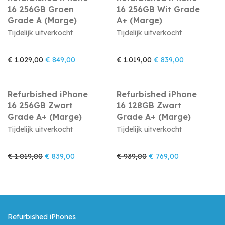
16 256GB Groen
16 256GB Wit Grade
Grade A (Marge)
A+ (Marge)
Tijdelijk uitverkocht
Tijdelijk uitverkocht
Oorspronkelijke prijs was: € 1.029,00.
Huidige prijs is: € 849,00.
Oorspronkelijke prijs
Huidige prijs
€
1.029,00
€
849,00
€
1.019,00
€
839,00
Refurbished iPhone
Refurbished iPhone
16 256GB Zwart
16 128GB Zwart
Grade A+ (Marge)
Grade A+ (Marge)
Tijdelijk uitverkocht
Tijdelijk uitverkocht
Oorspronkelijke prijs was: € 1.019,00.
Huidige prijs is: € 839,00.
Oorspronkelijke prijs w
Huidige prijs i
€
1.019,00
€
839,00
€
939,00
€
769,00
Refurbished iPhones