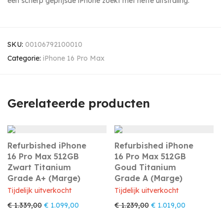
een scherp geprijsde iPhone zoekt met nette uitstraling.
SKU:
00106792100010
Categorie:
iPhone 16 Pro Max
Gerelateerde producten
Refurbished iPhone
Refurbished iPhone
16 Pro Max 512GB
16 Pro Max 512GB
Zwart Titanium
Goud Titanium
Grade A+ (Marge)
Grade A (Marge)
Tijdelijk uitverkocht
Tijdelijk uitverkocht
Oorspronkelijke prijs was: € 1.339,00.
Huidige prijs is: € 1.099,00.
Oorspronkelijke prijs
Huidige pri
€
1.339,00
€
1.099,00
€
1.239,00
€
1.019,00