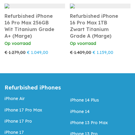
Refurbished iPhone
Refurbished iPhone
16 Pro Max 256GB
16 Pro Max 1TB
Wit Titanium Grade
Zwart Titanium
A+ (Marge)
Grade A (Marge)
Op voorraad
Op voorraad
Oorspronkelijke prijs was: € 1.279,00.
Huidige prijs is: € 1.049,00.
Oorspronkelijke prijs
Huidige prij
€
1.279,00
€
1.049,00
€
1.409,00
€
1.159,00
Refurbished iPhones
iPhone Air
iPhone 14 Plus
iPhone 17 Pro Max
iPhone 14
iPhone 17 Pro
iPhone 13 Pro Max
iPhone 17
iPhone 13 Pro