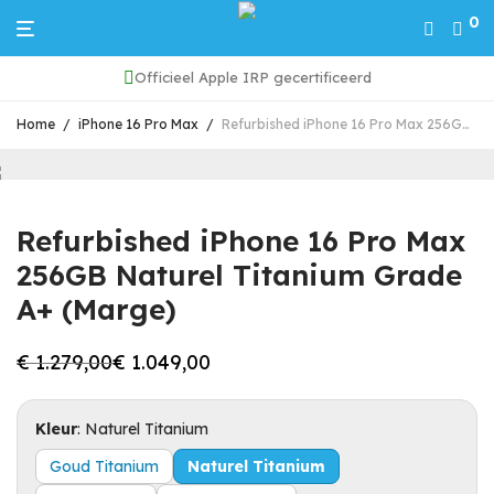
0
Officieel Apple IRP gecertificeerd
Home
/
iPhone 16 Pro Max
/
Refurbished iPhone 16 Pro Max 256GB Naturel Titanium Grade A+ (Marge)
Refurbished iPhone 16 Pro Max
256GB Naturel Titanium Grade
A+ (Marge)
€
1.279,00
€
1.049,00
Oorspronkelijke
Huidige
prijs
prijs
was:
is:
€ 1.279,00.
€ 1.049,00.
Kleur
:
Naturel Titanium
Goud Titanium
Naturel Titanium