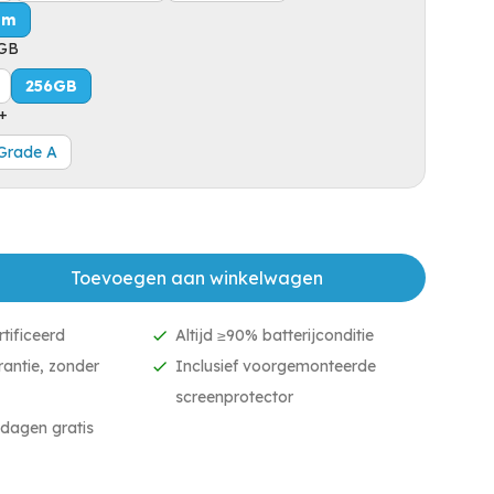
um
GB
256GB
+
Grade A
Toevoegen aan winkelwagen
tificeerd
Altijd ≥90% batterijconditie
antie, zonder
Inclusief voorgemonteerde
screenprotector
dagen gratis