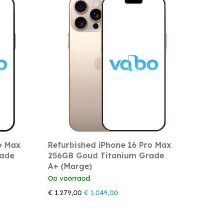
o Max
Refurbished iPhone 16 Pro Max
rade
256GB Goud Titanium Grade
A+ (Marge)
Op voorraad
 was: € 1.289,00.
js is: € 1.059,00.
Oorspronkelijke prijs was: € 1.279,00.
Huidige prijs is: € 1.049,00.
€
1.279,00
€
1.049,00