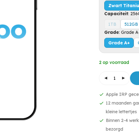
Zwart Titani
Capaciteit
:
256
1TB
512GB
Grade
:
Grade A
Grade A+
2 op voorraad
Apple IRP gecer
12 maanden gar
kleine lettertjes
Binnen 2-4 werk
bezorgd