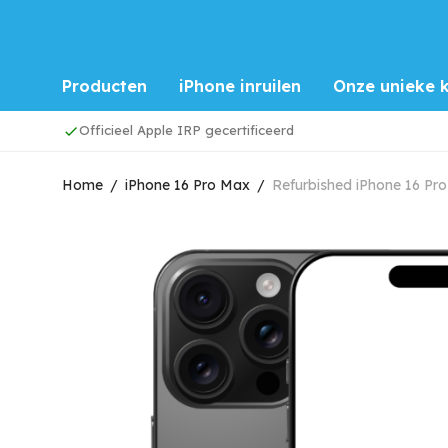
Producten
iPhone inruilen
Onze unieke k
Officieel Apple IRP gecertificeerd
Home
/
iPhone 16 Pro Max
/
Refurbished iPhone 16 Pr