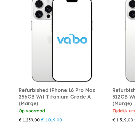
Refurbished iPhone 16 Pro Max
Refurbis
256GB Wit Titanium Grade A
512GB Wi
(Marge)
(Marge)
Op voorraad
Tijdelijk ui
Oorspronkelijke prijs was: € 1.239,00.
Huidige prijs is: € 1.019,00.
€
1.239,00
€
1.019,00
€
1.319,00