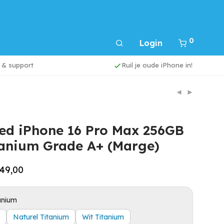
0
Login
e & support
Ruil je oude iPhone in!
ed iPhone 16 Pro Max 256GB
tanium Grade A+ (Marge)
49,00
anium
Naturel Titanium
Wit Titanium