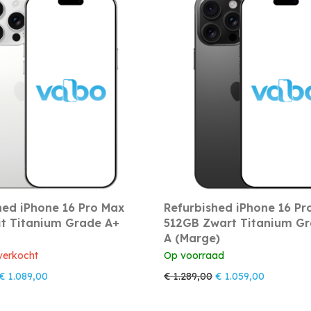
hed iPhone 16 Pro Max
Refurbished iPhone 16 Pr
t Titanium Grade A+
512GB Zwart Titanium G
A (Marge)
tverkocht
Op voorraad
Oorspronkelijke prijs was: € 1.319,00.
Huidige prijs is: € 1.089,00.
Oorspronkelijke prijs
Huidige pri
€
1.089,00
€
1.289,00
€
1.059,00