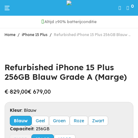
0
Altijd ≥90% batterijconditie
Home
/
iPhone 15 Plus
/
Refurbished iPhone 15 Plus 256GB Blauw Grade A (Marge)
Refurbished iPhone 15 Plus
256GB Blauw Grade A (Marge)
€
829,00
€
679,00
Oorspronkelijke
Huidige
prijs
prijs
was:
is:
€ 829,00.
€ 679,00.
Kleur
:
Blauw
Blauw
Geel
Groen
Roze
Zwart
Capaciteit
:
256GB