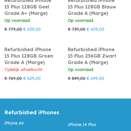
Refurbished iPhone
Refurbished iPhone
15 Plus 128GB Geel
15 Plus 128GB Blauw
Grade A+ (Marge)
Grade A (Marge)
Op voorraad
Op voorraad
Oorspronkelijke prijs was: € 779,00.
Huidige prijs is: € 639,00.
Oorspronkelijke prijs w
Huidige prijs 
€
779,00
€
639,00
€
739,00
€
609,00
Refurbished iPhone
Refurbished iPhone
15 Plus 128GB Groen
15 Plus 256GB Zwart
Grade A (Marge)
Grade A (Marge)
Tijdelijk uitverkocht
Op voorraad
Oorspronkelijke prijs was: € 769,00.
Huidige prijs is: € 629,00.
Oorspronkelijke prijs w
Huidige prijs i
€
769,00
€
629,00
€
849,00
€
699,00
Refurbished iPhones
iPhone Air
iPhone 14 Plus