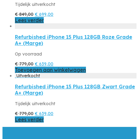
Tijdelijk uitverkocht
Oorspronkelijke
Huidige
€
849,00
€
699,00
prijs
prijs
Lees verder
was:
is:
€ 849,00.
€ 699,00.
Refurbished iPhone 15 Plus 128GB Roze Grade
A+ (Marge)
Op voorraad
Oorspronkelijke
Huidige
€
779,00
€
639,00
prijs
prijs
Toevoegen aan winkelwagen
was:
is:
€ 779,00.
€ 639,00.
Refurbished iPhone 15 Plus 128GB Zwart Grade
A+ (Marge)
Tijdelijk uitverkocht
Oorspronkelijke
Huidige
€
779,00
€
639,00
prijs
prijs
Lees verder
was:
is:
€ 779,00.
€ 639,00.