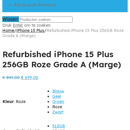
Ruil je oude iPhone in!
Wissen
Druk
Enter
om te zoeken
Home
/
iPhone 15 Plus
/
Refurbished iPhone 15 Plus 256GB Roze
Grade A (Marge)
Refurbished iPhone 15 Plus
256GB Roze Grade A (Marge)
Oorspronkelijke
Huidige
€
849,00
€
699,00
prijs
prijs
was:
is:
Blauw
€ 849,00.
€ 699,00.
Geel
Kleur
:
Roze
Groen
Roze
Zwart
512GB