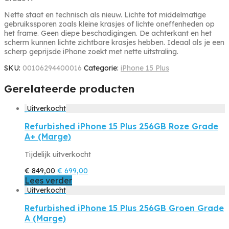
Nette staat en technisch als nieuw. Lichte tot middelmatige
gebruikssporen zoals kleine krasjes of lichte oneffenheden op
het frame. Geen diepe beschadigingen. De achterkant en het
scherm kunnen lichte zichtbare krasjes hebben. Ideaal als je een
scherp geprijsde iPhone zoekt met nette uitstraling.
SKU:
00106294400016
Categorie:
iPhone 15 Plus
Gerelateerde producten
Refurbished iPhone 15 Plus 256GB Roze Grade
A+ (Marge)
Tijdelijk uitverkocht
Oorspronkelijke
Huidige
€
849,00
€
699,00
prijs
prijs
Lees verder
was:
is:
€ 849,00.
€ 699,00.
Refurbished iPhone 15 Plus 256GB Groen Grade
A (Marge)