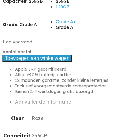
Capaciteit
:
256GB
256GB
128GB
Grade A+
Grade
:
Grade A
Grade A
1 op voorraad
Aantal
Aantal
Toevoegen aan winkelwagen
Apple IRP gecertificeerd
Altijd ≥90% batterijconditie
12 maanden garantie, zonder kleine lettertjes
Inclusief voorgemonteerde screenprotector
Binnen 2-4 werkdagen gratis bezorgd
Aanvullende informatie
Kleur
Roze
Capaciteit
256GB