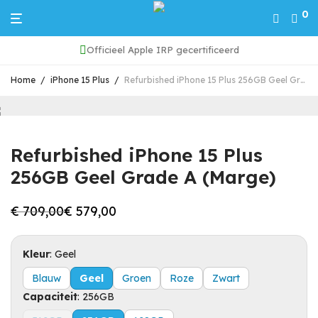
0
Officieel Apple IRP gecertificeerd
Home
/
iPhone 15 Plus
/
Refurbished iPhone 15 Plus 256GB Geel Grade A (Marge)
Refurbished iPhone 15 Plus
256GB Geel Grade A (Marge)
€
709,00
€
579,00
Oorspronkelijke
Huidige
prijs
prijs
was:
is:
€ 709,00.
€ 579,00.
Kleur
:
Geel
Blauw
Geel
Groen
Roze
Zwart
Capaciteit
:
256GB