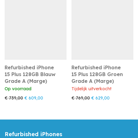
Refurbished iPhone
Refurbished iPhone
15 Plus 128GB Blauw
15 Plus 128GB Groen
Grade A (Marge)
Grade A (Marge)
Op voorraad
Tijdelijk uitverkocht
Oorspronkelijke prijs was: € 739,00.
Huidige prijs is: € 609,00.
Oorspronkelijke prijs w
Huidige prijs i
€
739,00
€
609,00
€
769,00
€
629,00
Refurbished iPhones