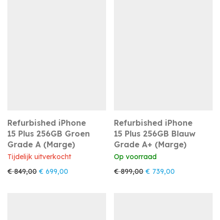
Refurbished iPhone
Refurbished iPhone
15 Plus 256GB Groen
15 Plus 256GB Blauw
Grade A (Marge)
Grade A+ (Marge)
Tijdelijk uitverkocht
Op voorraad
Oorspronkelijke prijs was: € 849,00.
Huidige prijs is: € 699,00.
Oorspronkelijke prijs w
Huidige prijs i
€
849,00
€
699,00
€
899,00
€
739,00