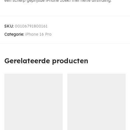
een scherp geprijsde iPhone zoekt met nette uitstraling.
SKU:
00106791800161
Categorie:
iPhone 16 Pro
Gerelateerde producten