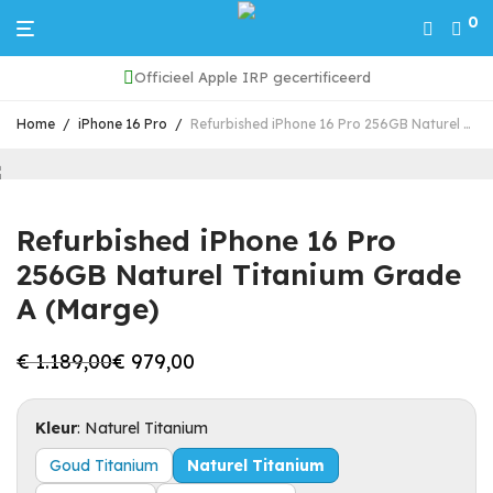
0
Officieel Apple IRP gecertificeerd
Home
/
iPhone 16 Pro
/
Refurbished iPhone 16 Pro 256GB Naturel Titanium Grade A (Marge)
Refurbished iPhone 16 Pro
256GB Naturel Titanium Grade
A (Marge)
€
1.189,00
€
979,00
Oorspronkelijke
Huidige
prijs
prijs
was:
is:
€ 1.189,00.
€ 979,00.
Kleur
:
Naturel Titanium
Goud Titanium
Naturel Titanium