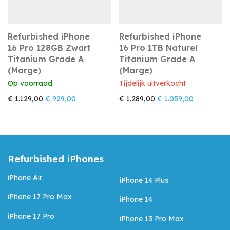
Refurbished iPhone
Refurbished iPhone
16 Pro 128GB Zwart
16 Pro 1TB Naturel
Titanium Grade A
Titanium Grade A
(Marge)
(Marge)
Op voorraad
Tijdelijk uitverkocht
Oorspronkelijke prijs was: € 1.129,00.
Huidige prijs is: € 929,00.
Oorspronkelijke prijs
Huidige pri
€
1.129,00
€
929,00
€
1.289,00
€
1.059,00
Refurbished iPhones
iPhone Air
iPhone 14 Plus
iPhone 17 Pro Max
iPhone 14
iPhone 17 Pro
iPhone 13 Pro Max