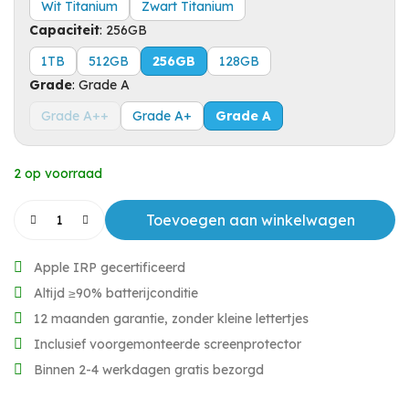
Wit Titanium
Zwart Titanium
Capaciteit
:
256GB
1TB
512GB
256GB
128GB
Grade
:
Grade A
Grade A++
Grade A+
Grade A
2 op voorraad
Toevoegen aan winkelwagen
Apple IRP gecertificeerd
Altijd ≥90% batterijconditie
12 maanden garantie, zonder kleine lettertjes
Inclusief voorgemonteerde screenprotector
Binnen 2-4 werkdagen gratis bezorgd