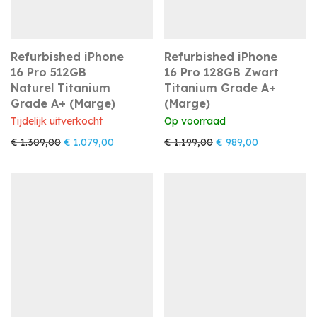
Refurbished iPhone
Refurbished iPhone
16 Pro 512GB
16 Pro 128GB Zwart
Naturel Titanium
Titanium Grade A+
Grade A+ (Marge)
(Marge)
Tijdelijk uitverkocht
Op voorraad
Oorspronkelijke prijs was: € 1.309,00.
Huidige prijs is: € 1.079,00.
Oorspronkelijke prijs 
Huidige prijs
€
1.309,00
€
1.079,00
€
1.199,00
€
989,00