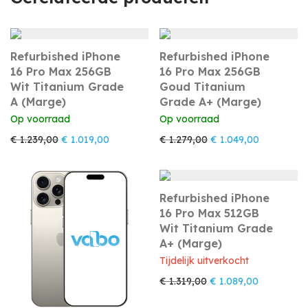
Refurbished iPhone
Refurbished iPhone
16 Pro Max 256GB
16 Pro Max 256GB
Wit Titanium Grade
Goud Titanium
A (Marge)
Grade A+ (Marge)
Op voorraad
Op voorraad
Oorspronkelijke prijs was: € 1.239,00.
Huidige prijs is: € 1.019,00.
Oorspronkelijke prijs
Huidige pri
€
1.239,00
€
1.019,00
€
1.279,00
€
1.049,00
Refurbished iPhone
16 Pro Max 512GB
Wit Titanium Grade
A+ (Marge)
Tijdelijk uitverkocht
Oorspronkelijke prijs 
Huidige pri
€
1.319,00
€
1.089,00