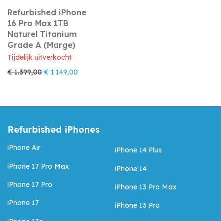
Refurbished iPhone
16 Pro Max 1TB
Naturel Titanium
Grade A (Marge)
Tijdelijk uitverkocht
Oorspronkelijke prijs was: € 1.399,00.
Huidige prijs is: € 1.149,00.
€
1.399,00
€
1.149,00
Refurbished iPhones
iPhone Air
iPhone 14 Plus
iPhone 17 Pro Max
iPhone 14
iPhone 17 Pro
iPhone 13 Pro Max
iPhone 17
iPhone 13 Pro