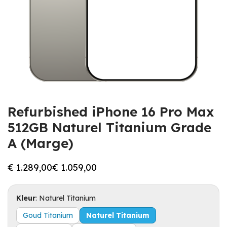
Refurbished iPhone 16 Pro Max
512GB Naturel Titanium Grade
A (Marge)
€
1.289,00
€
1.059,00
Oorspronkelijke
Huidige
prijs
prijs
was:
is:
€ 1.289,00.
€ 1.059,00.
Kleur
:
Naturel Titanium
Goud Titanium
Naturel Titanium